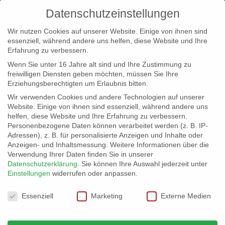
Datenschutzeinstellungen
Wir nutzen Cookies auf unserer Website. Einige von ihnen sind
essenziell, während andere uns helfen, diese Website und Ihre
Erfahrung zu verbessern.
Wenn Sie unter 16 Jahre alt sind und Ihre Zustimmung zu
freiwilligen Diensten geben möchten, müssen Sie Ihre
Erziehungsberechtigten um Erlaubnis bitten.
Wir verwenden Cookies und andere Technologien auf unserer
info@erfolgreich-events.de
Website. Einige von ihnen sind essenziell, während andere uns
helfen, diese Website und Ihre Erfahrung zu verbessern.
+4940 46 777 230
Personenbezogene Daten können verarbeitet werden (z. B. IP-
Adressen), z. B. für personalisierte Anzeigen und Inhalte oder
Anzeigen- und Inhaltsmessung.
Weitere Informationen über die
Verwendung Ihrer Daten finden Sie in unserer
Datenschutzerklärung
.
Sie können Ihre Auswahl jederzeit unter
Einstellungen
widerrufen oder anpassen.
Home
00463 – Einschneidende Erlebnisse


Datenschutzeinstellungen
00463_kl_01
Essenziell
Marketing
Externe Medien