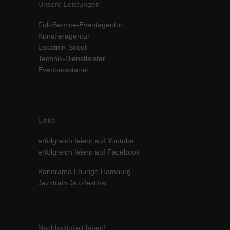
Unsere Leistungen
Inhalte von Videoplattformen und Social-Media-Plattformen werden
standardmäßig blockiert. Wenn Cookies von externen Medien akzeptiert
Full-Service-Eventagentur
werden, bedarf der Zugriff auf diese Inhalte keiner manuellen Einwilligung
Künstleragentur
mehr.
Location-Scout
Cookie-Informationen anzeigen
Technik-Dienstleister
powered by Borlabs Cookie
Datenschutzerklärung
Impressum
Eventausstatter
Links
erfolgreich feiern auf Youtube
erfolgreich feiern auf Facebook
Panorama Lounge Hamburg
Jazztrain Jazzfestival
Nachhaltigkeit leben!