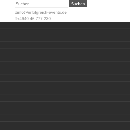
Suche
nach:
info@erfolgreich-events.de
+4940 46 777 230