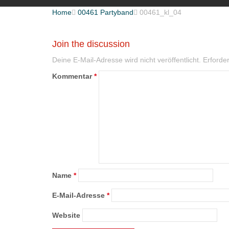
Home

00461 Partyband

00461_kl_04
Join the discussion
Deine E-Mail-Adresse wird nicht veröffentlicht.
Erforder
Kommentar
*
Name
*
E-Mail-Adresse
*
Website