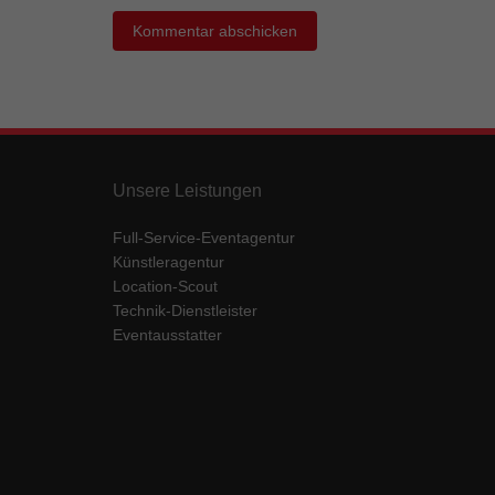
Ess
Essen
Funkt
Mar
Marke
Unsere Leistungen
Werbu
Full-Service-Eventagentur
Künstleragentur
Ext
Location-Scout
Inhal
Technik-Dienstleister
Wenn 
Eventausstatter
keine
pow