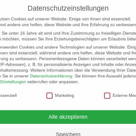
Datenschutzeinstellungen
utzen Cookies auf unserer Website. Einige von ihnen sind essenziell,
nd andere uns helfen, diese Website und Ihre Erfahrung zu verbesser
Sie unter 16 Jahre alt sind und Ihre Zustimmung zu freiwilligen Dienst
 möchten, müssen Sie Ihre Erziehungsberechtigten um Erlaubnis bitte
erwenden Cookies und andere Technologien auf unserer Website. Eini
hnen sind essenziell, während andere uns helfen, diese Website und Ih
rung zu verbessern.
Personenbezogene Daten können verarbeitet wer
NG
LOCATION SCOUT
ELB-LOCATION: PANORAMA LO
. IP-Adressen), z. B. für personalisierte Anzeigen und Inhalte oder Anze
nhaltsmessung.
Weitere Informationen über die Verwendung Ihrer Dat
n Sie in unserer
Datenschutzerklärung
.
Sie können Ihre Auswahl jederze
r
Einstellungen
widerrufen oder anpassen.
schutzeinstellungen
ssenziell
Marketing
Externe Me
Alle akzeptieren
Speichern