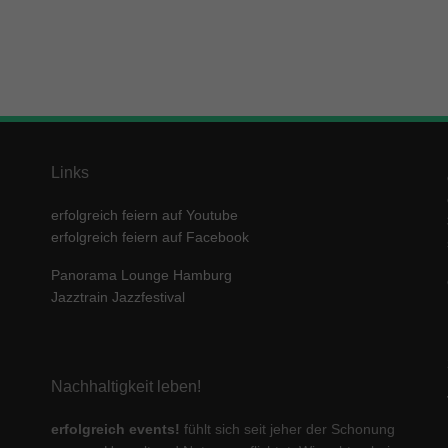
enziell (1)
zielle Cookies ermöglichen grundlegende Funktionen und sind für die einwandfre
ion der Website erforderlich.
Cookie-Informationen anzeigen
keting (1)
ting-Cookies werden von Drittanbietern oder Publishern verwendet, um personalis
Links
ng anzuzeigen. Sie tun dies, indem sie Besucher über Websites hinweg verfolgen
Cookie-Informationen anzeigen
erfolgreich feiern auf Youtube
erfolgreich feiern auf Facebook
erne Medien (5)
Panorama Lounge Hamburg
te von Videoplattformen und Social-Media-Plattformen werden standardmäßig block
Cookies von externen Medien akzeptiert werden, bedarf der Zugriff auf diese Inha
Jazztrain Jazzfestival
r manuellen Einwilligung mehr.
Cookie-Informationen anzeigen
ered by Borlabs Cookie
Datenschutzerklärung
Imp
Nachhaltigkeit leben!
erfolgreich events!
fühlt sich seit jeher der Schonung