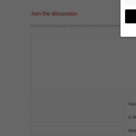
Join the discussion
Deine E-Mail-Adresse wird nicht veröffentlicht.
Erforderliche Fel
Wenn 
geben
Wir v
von i
Erfah
(z. B
und I
finde
Hier 
Einwi
Na
anzei
E-M
Al
Web
Daten