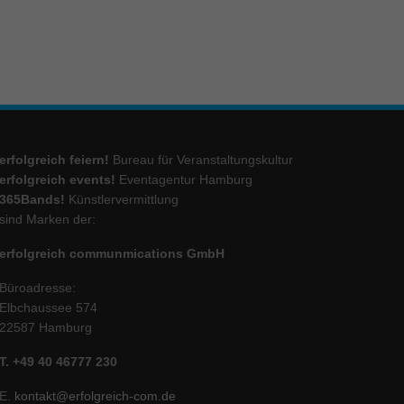
ie
Marketing
ierte
.
erfolgreich feiern!
Bureau für Veranstaltungskultur
erfolgreich events!
Eventagentur Hamburg
365Bands!
Künstlervermittlung
Externe Medien
sind Marken der:
iert.
erfolgreich communmications GmbH
lte
Büroadresse:
Elbchaussee 574
22587 Hamburg
ressum
T. +49 40 46777 230
E.
kontakt@erfolgreich-com.de