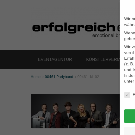
Wir n
währe
Wenn 
geben
Wir v
von i
Erfah
EVENTAGENTUR
KÜNSTLERVERMITTLU
(z. B
und I
finde
Home
00461 Partyband
00461_kl_02


unte
Daten
E