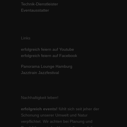
Technik-Dienstleister
Inhalte von Videoplattformen und Social-Media-Plattformen werden
Eventausstatter
standardmäßig blockiert. Wenn Cookies von externen Medien akzeptiert
werden, bedarf der Zugriff auf diese Inhalte keiner manuellen Einwilligung
mehr.
Cookie-Informationen anzeigen
Links
powered by Borlabs Cookie
Datenschutzerklärung
Impressum
erfolgreich feiern auf Youtube
erfolgreich feiern auf Facebook
Panorama Lounge Hamburg
Jazztrain Jazzfestival
Nachhaltigkeit leben!
erfolgreich events!
fühlt sich seit jeher der
Schonung unserer Umwelt und Natur
verpflichtet. Wir achten bei Planung und