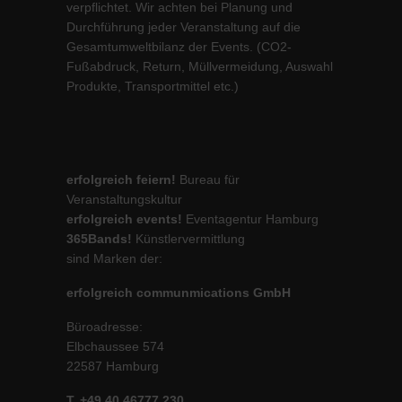
verpflichtet. Wir achten bei Planung und
Durchführung jeder Veranstaltung auf die
Gesamtumweltbilanz der Events. (CO2-
Fußabdruck, Return, Müllvermeidung, Auswahl
Produkte, Transportmittel etc.)
erfolgreich feiern!
Bureau für
Veranstaltungskultur
erfolgreich events!
Eventagentur Hamburg
365Bands!
Künstlervermittlung
sind Marken der:
erfolgreich communmications GmbH
Büroadresse:
Elbchaussee 574
22587 Hamburg
T. +49 40 46777 230