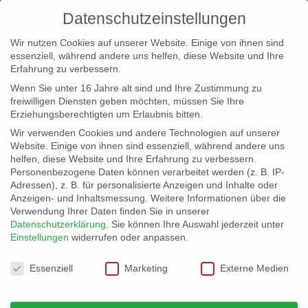
Datenschutzeinstellungen
Wir nutzen Cookies auf unserer Website. Einige von ihnen sind
essenziell, während andere uns helfen, diese Website und Ihre
Erfahrung zu verbessern.
Wenn Sie unter 16 Jahre alt sind und Ihre Zustimmung zu
freiwilligen Diensten geben möchten, müssen Sie Ihre
Erziehungsberechtigten um Erlaubnis bitten.
Wir verwenden Cookies und andere Technologien auf unserer
info@erfolgreich-events.de
Website. Einige von ihnen sind essenziell, während andere uns
helfen, diese Website und Ihre Erfahrung zu verbessern.
+4940 46 777 230
Personenbezogene Daten können verarbeitet werden (z. B. IP-
Adressen), z. B. für personalisierte Anzeigen und Inhalte oder
Anzeigen- und Inhaltsmessung.
Weitere Informationen über die
Verwendung Ihrer Daten finden Sie in unserer
Datenschutzerklärung
.
Sie können Ihre Auswahl jederzeit unter
Einstellungen
widerrufen oder anpassen.
Home
00456 Jazzband für Empfang


Datenschutzeinstellungen
00456_gr_001
Essenziell
Marketing
Externe Medien