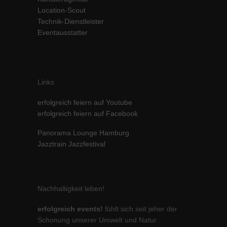
Location-Scout
Inhalte von Videoplattformen und Social-Media-Plattformen werden
standardmäßig blockiert. Wenn Cookies von externen Medien akzeptiert
Technik-Dienstleister
werden, bedarf der Zugriff auf diese Inhalte keiner manuellen Einwilligung
Eventausstatter
mehr.
Cookie-Informationen anzeigen
powered by Borlabs Cookie
Datenschutzerklärung
Impressum
Links
erfolgreich feiern auf Youtube
erfolgreich feiern auf Facebook
Panorama Lounge Hamburg
Jazztrain Jazzfestival
Nachhaltigkeit leben!
erfolgreich events!
fühlt sich seit jeher der
Schonung unserer Umwelt und Natur