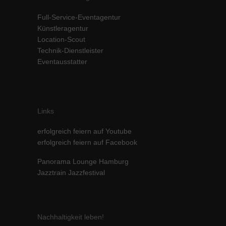
Inhalte von Videoplattformen und Social-Media-Plattformen werden
Full-Service-Eventagentur
standardmäßig blockiert. Wenn Cookies von externen Medien akzeptiert
Künstleragentur
werden, bedarf der Zugriff auf diese Inhalte keiner manuellen Einwilligung
mehr.
Location-Scout
Technik-Dienstleister
Cookie-Informationen anzeigen
Eventausstatter
powered by Borlabs Cookie
Datenschutzerklärung
Impressum
Links
erfolgreich feiern auf Youtube
erfolgreich feiern auf Facebook
Panorama Lounge Hamburg
Jazztrain Jazzfestival
Nachhaltigkeit leben!