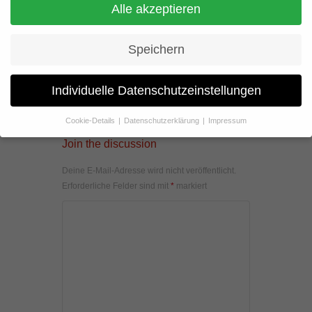
Alle akzeptieren
Speichern
Individuelle Datenschutzeinstellungen
Cookie-Details
Datenschutzerklärung
Impressum
Datenschutzeinstellungen
Join the discussion
Wenn Sie unter 16 Jahre alt sind und Ihre Zustimmung zu
Deine E-Mail-Adresse wird nicht veröffentlicht.
freiwilligen Diensten geben möchten, müssen Sie Ihre
Erziehungsberechtigten um Erlaubnis bitten.
Erforderliche Felder sind mit
*
markiert
Wir verwenden Cookies und andere Technologien auf unserer
Website. Einige von ihnen sind essenziell, während andere uns
helfen, diese Website und Ihre Erfahrung zu verbessern.
Personenbezogene Daten können verarbeitet werden (z. B. IP-
Adressen), z. B. für personalisierte Anzeigen und Inhalte oder
Anzeigen- und Inhaltsmessung.
Weitere Informationen über die
Verwendung Ihrer Daten finden Sie in unserer
Datenschutzerklärung
.
Hier finden Sie eine Übersicht über alle verwendeten Cookies. Sie