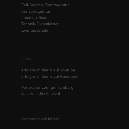
Full-Service-Eventagentur
Inhalte von Videoplattformen und Social-Media-Plattformen werden
Künstleragentur
standardmäßig blockiert. Wenn Cookies von externen Medien akzeptiert
werden, bedarf der Zugriff auf diese Inhalte keiner manuellen Einwilligung
Location-Scout
mehr.
Technik-Dienstleister
Cookie-Informationen anzeigen
Eventausstatter
powered by Borlabs Cookie
Datenschutzerklärung
Impressum
Links
erfolgreich feiern auf Youtube
erfolgreich feiern auf Facebook
Panorama Lounge Hamburg
Jazztrain Jazzfestival
Nachhaltigkeit leben!