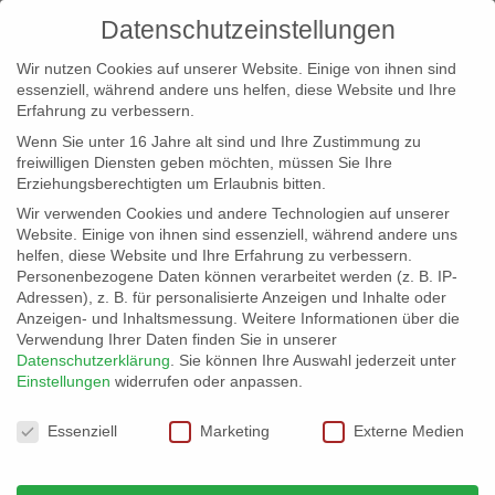
Datenschutzeinstellungen
Wir nutzen Cookies auf unserer Website. Einige von ihnen sind
essenziell, während andere uns helfen, diese Website und Ihre
Erfahrung zu verbessern.
Wenn Sie unter 16 Jahre alt sind und Ihre Zustimmung zu
freiwilligen Diensten geben möchten, müssen Sie Ihre
Erziehungsberechtigten um Erlaubnis bitten.
Wir verwenden Cookies und andere Technologien auf unserer
info@erfolgreich-events.de
Website. Einige von ihnen sind essenziell, während andere uns
helfen, diese Website und Ihre Erfahrung zu verbessern.
+4940 46 777 230
Personenbezogene Daten können verarbeitet werden (z. B. IP-
Adressen), z. B. für personalisierte Anzeigen und Inhalte oder
Anzeigen- und Inhaltsmessung.
Weitere Informationen über die
Verwendung Ihrer Daten finden Sie in unserer
Datenschutzerklärung
.
Sie können Ihre Auswahl jederzeit unter
Einstellungen
widerrufen oder anpassen.
Home
00451 – Show mit Charme und Stelzen


Datenschutzeinstellungen
00451_1
Essenziell
Marketing
Externe Medien