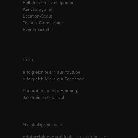
Full-Service-Eventagentur
Inhalte von Videoplattformen und Social-Media-Plattformen werden
Künstleragentur
standardmäßig blockiert. Wenn Cookies von externen Medien akzeptiert
Location-Scout
werden, bedarf der Zugriff auf diese Inhalte keiner manuellen Einwilligung
Technik-Dienstleister
mehr.
Eventausstatter
Cookie-Informationen anzeigen
powered by Borlabs Cookie
Datenschutzerklärung
Impressum
Links
erfolgreich feiern auf Youtube
erfolgreich feiern auf Facebook
Panorama Lounge Hamburg
Jazztrain Jazzfestival
Nachhaltigkeit leben!
erfolgreich events!
fühlt sich seit jeher der