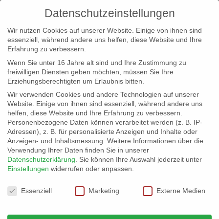
Datenschutzeinstellungen
Wir nutzen Cookies auf unserer Website. Einige von ihnen sind
essenziell, während andere uns helfen, diese Website und Ihre
Erfahrung zu verbessern.
Wenn Sie unter 16 Jahre alt sind und Ihre Zustimmung zu
freiwilligen Diensten geben möchten, müssen Sie Ihre
Erziehungsberechtigten um Erlaubnis bitten.
Wir verwenden Cookies und andere Technologien auf unserer
info@erfolgreich-events.de
Website. Einige von ihnen sind essenziell, während andere uns
helfen, diese Website und Ihre Erfahrung zu verbessern.
+4940 46 777 230
Personenbezogene Daten können verarbeitet werden (z. B. IP-
Adressen), z. B. für personalisierte Anzeigen und Inhalte oder
Anzeigen- und Inhaltsmessung.
Weitere Informationen über die
Verwendung Ihrer Daten finden Sie in unserer
Datenschutzerklärung
.
Sie können Ihre Auswahl jederzeit unter
Einstellungen
widerrufen oder anpassen.
Home
00451 – Show mit Charme und Stelzen


Datenschutzeinstellungen
00451_09
Essenziell
Marketing
Externe Medien