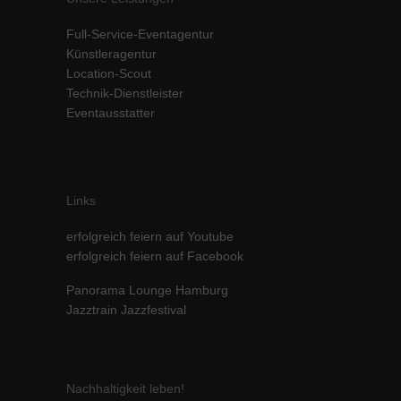
Inhalte von Videoplattformen und Social-Media-Plattformen werden
Full-Service-Eventagentur
standardmäßig blockiert. Wenn Cookies von externen Medien akzeptiert
werden, bedarf der Zugriff auf diese Inhalte keiner manuellen Einwilligung
Künstleragentur
mehr.
Location-Scout
Cookie-Informationen anzeigen
Technik-Dienstleister
Eventausstatter
powered by Borlabs Cookie
Datenschutzerklärung
Impressum
Links
erfolgreich feiern auf Youtube
erfolgreich feiern auf Facebook
Panorama Lounge Hamburg
Jazztrain Jazzfestival
Nachhaltigkeit leben!