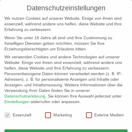
Datenschutzeinstellungen
Wir nutzen Cookies auf unserer Website. Einige von ihnen sind
essenziell, während andere uns helfen, diese Website und Ihre
Erfahrung zu verbessern.
Wenn Sie unter 16 Jahre alt sind und Ihre Zustimmung zu
freiwilligen Diensten geben möchten, müssen Sie Ihre
Erziehungsberechtigten um Erlaubnis bitten.
Wir verwenden Cookies und andere Technologien auf unserer
info@erfolgreich-events.de
Website. Einige von ihnen sind essenziell, während andere uns
helfen, diese Website und Ihre Erfahrung zu verbessern.
+4940 46 777 230
Personenbezogene Daten können verarbeitet werden (z. B. IP-
Adressen), z. B. für personalisierte Anzeigen und Inhalte oder
Anzeigen- und Inhaltsmessung.
Weitere Informationen über die
Verwendung Ihrer Daten finden Sie in unserer
Datenschutzerklärung
.
Sie können Ihre Auswahl jederzeit unter
Einstellungen
widerrufen oder anpassen.
Home
00451 – Show mit Charme und Stelzen


Datenschutzeinstellungen
00451_05
Essenziell
Marketing
Externe Medien