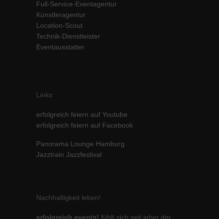
Full-Service-Eventagentur
Inhalte von Videoplattformen und Social-Media-Plattformen werden
Künstleragentur
standardmäßig blockiert. Wenn Cookies von externen Medien akzeptiert
Location-Scout
werden, bedarf der Zugriff auf diese Inhalte keiner manuellen Einwilligung
Technik-Dienstleister
mehr.
Eventausstatter
Cookie-Informationen anzeigen
powered by Borlabs Cookie
Datenschutzerklärung
Impressum
Links
erfolgreich feiern auf Youtube
erfolgreich feiern auf Facebook
Panorama Lounge Hamburg
Jazztrain Jazzfestival
Nachhaltigkeit leben!
erfolgreich events!
fühlt sich seit jeher der