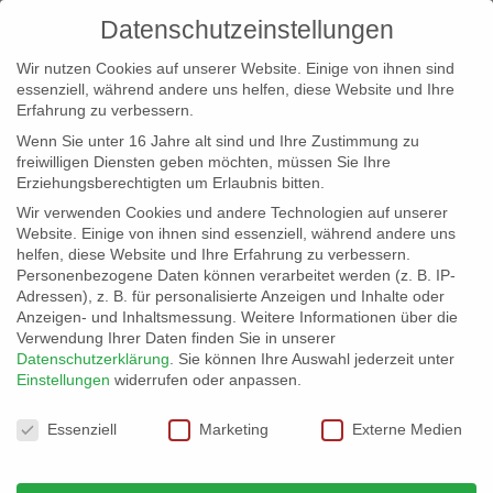
Datenschutzeinstellungen
Wir nutzen Cookies auf unserer Website. Einige von ihnen sind
essenziell, während andere uns helfen, diese Website und Ihre
Erfahrung zu verbessern.
Wenn Sie unter 16 Jahre alt sind und Ihre Zustimmung zu
freiwilligen Diensten geben möchten, müssen Sie Ihre
Erziehungsberechtigten um Erlaubnis bitten.
Wir verwenden Cookies und andere Technologien auf unserer
info@erfolgreich-events.de
Website. Einige von ihnen sind essenziell, während andere uns
helfen, diese Website und Ihre Erfahrung zu verbessern.
+4940 46 777 230
Personenbezogene Daten können verarbeitet werden (z. B. IP-
Adressen), z. B. für personalisierte Anzeigen und Inhalte oder
Anzeigen- und Inhaltsmessung.
Weitere Informationen über die
Verwendung Ihrer Daten finden Sie in unserer
Datenschutzerklärung
.
Sie können Ihre Auswahl jederzeit unter
Einstellungen
widerrufen oder anpassen.
Home
00451 – Show mit Charme und Stelzen


Datenschutzeinstellungen
00451_04
Essenziell
Marketing
Externe Medien