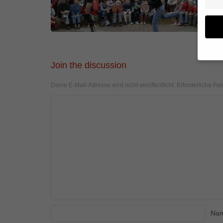
Join the discussion
Wenn 
geben
Deine E-Mail-Adresse wird nicht veröffentlicht.
Erforderliche Fel
Wir v
von i
Erfah
(z. B
und I
finde
Hier 
Einwi
anzei
Al
Na
Daten