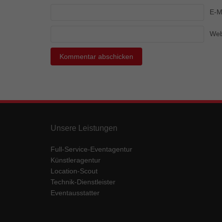
Ess
E-M
Essen
Funkt
Web
Mar
Marke
Werbu
Ext
Unsere Leistungen
Inhal
Wenn 
Full-Service-Eventagentur
keine
Künstleragentur
Location-Scout
Technik-Dienstleister
pow
Eventausstatter