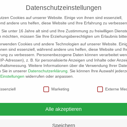
Datenschutzeinstellungen
utzen Cookies auf unserer Website. Einige von ihnen sind essenziell,
nd andere uns helfen, diese Website und Ihre Erfahrung zu verbesser
Sie unter 16 Jahre alt sind und Ihre Zustimmung zu freiwilligen Dienst
 möchten, müssen Sie Ihre Erziehungsberechtigten um Erlaubnis bitte
erwenden Cookies und andere Technologien auf unserer Website. Eini
hnen sind essenziell, während andere uns helfen, diese Website und Ih
rung zu verbessern.
Personenbezogene Daten können verarbeitet wer
NG
LOCATION SCOUT
ELB-LOCATION: PANORAMA LO
. IP-Adressen), z. B. für personalisierte Anzeigen und Inhalte oder Anze
nhaltsmessung.
Weitere Informationen über die Verwendung Ihrer Dat
n Sie in unserer
Datenschutzerklärung
.
Sie können Ihre Auswahl jederze
r
Einstellungen
widerrufen oder anpassen.
schutzeinstellungen
ssenziell
Marketing
Externe Me
Alle akzeptieren
Speichern