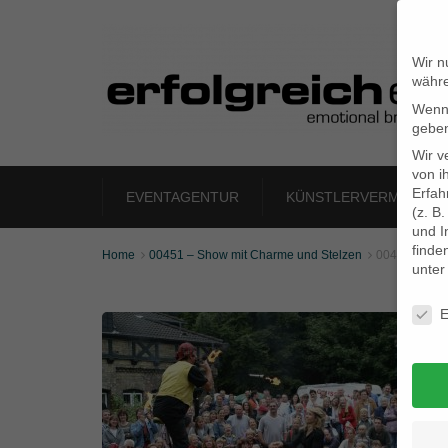
Wir n
währe
Wenn 
geben
Wir v
von i
Erfah
EVENTAGENTUR
KÜNSTLERVERMITTLU
(z. B
und I
finde
Home
00451 – Show mit Charme und Stelzen
00451_03


unte
Daten
E