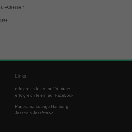
enziell (1)
ail-Adresse
*
zielle Cookies ermöglichen grundlegende Funktionen und sind für die einwandfre
ion der Website erforderlich.
site
Cookie-Informationen anzeigen
keting (1)
ting-Cookies werden von Drittanbietern oder Publishern verwendet, um personalis
ng anzuzeigen. Sie tun dies, indem sie Besucher über Websites hinweg verfolgen
Cookie-Informationen anzeigen
erne Medien (5)
Links
te von Videoplattformen und Social-Media-Plattformen werden standardmäßig block
Cookies von externen Medien akzeptiert werden, bedarf der Zugriff auf diese Inha
erfolgreich feiern auf Youtube
r manuellen Einwilligung mehr.
erfolgreich feiern auf Facebook
Cookie-Informationen anzeigen
Panorama Lounge Hamburg
ered by Borlabs Cookie
Datenschutzerklärung
Imp
Jazztrain Jazzfestival