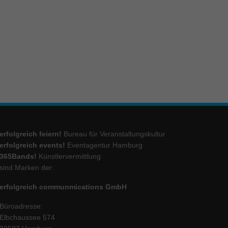
ie
Marketing
ierte
.
Externe Medien
erfolgreich feiern!
Bureau für Veranstaltungskultur
iert.
erfolgreich events!
Eventagentur Hamburg
lte
365Bands!
Künstlervermittlung
sind Marken der:
erfolgreich communmications GmbH
ressum
Büroadresse:
Elbchaussee 574