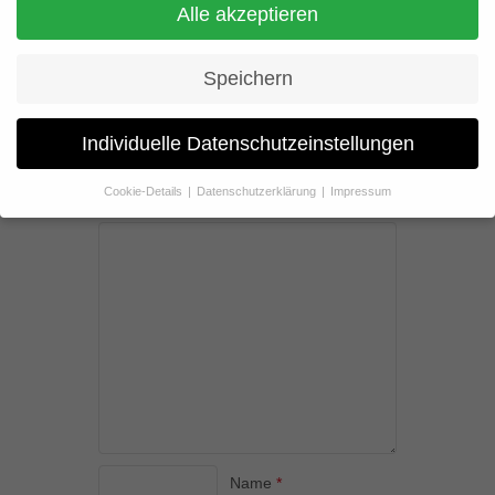
00:00
Alle akzeptieren
„00440_02“.
Speichern
Join the discussion
Individuelle Datenschutzeinstellungen
Deine E-Mail-Adresse wird nicht veröffentlicht.
Cookie-Details
Datenschutzerklärung
Impressum
Erforderliche Felder sind mit
*
markiert
Datenschutzeinstellungen
Wenn Sie unter 16 Jahre alt sind und Ihre Zustimmung zu
freiwilligen Diensten geben möchten, müssen Sie Ihre
Erziehungsberechtigten um Erlaubnis bitten.
Wir verwenden Cookies und andere Technologien auf unserer
Website. Einige von ihnen sind essenziell, während andere uns
helfen, diese Website und Ihre Erfahrung zu verbessern.
Personenbezogene Daten können verarbeitet werden (z. B. IP-
Adressen), z. B. für personalisierte Anzeigen und Inhalte oder
Anzeigen- und Inhaltsmessung.
Weitere Informationen über die
Verwendung Ihrer Daten finden Sie in unserer
Datenschutzerklärung
.
Name
*
Hier finden Sie eine Übersicht über alle verwendeten Cookies. Sie