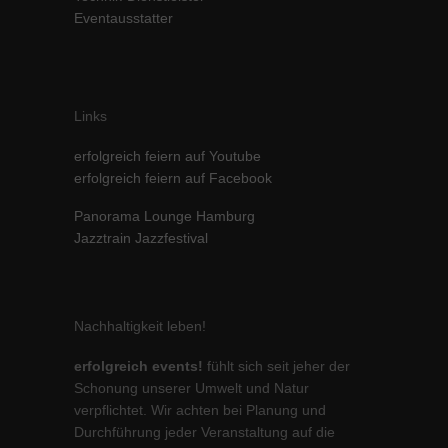
Eventausstatter
Inhalte von Videoplattformen und Social-Media-Plattformen werden
standardmäßig blockiert. Wenn Cookies von externen Medien akzeptiert
werden, bedarf der Zugriff auf diese Inhalte keiner manuellen Einwilligung
mehr.
Cookie-Informationen anzeigen
Links
powered by Borlabs Cookie
Datenschutzerklärung
Impressum
erfolgreich feiern auf Youtube
erfolgreich feiern auf Facebook
Panorama Lounge Hamburg
Jazztrain Jazzfestival
Nachhaltigkeit leben!
erfolgreich events!
fühlt sich seit jeher der
Schonung unserer Umwelt und Natur
verpflichtet. Wir achten bei Planung und
Durchführung jeder Veranstaltung auf die