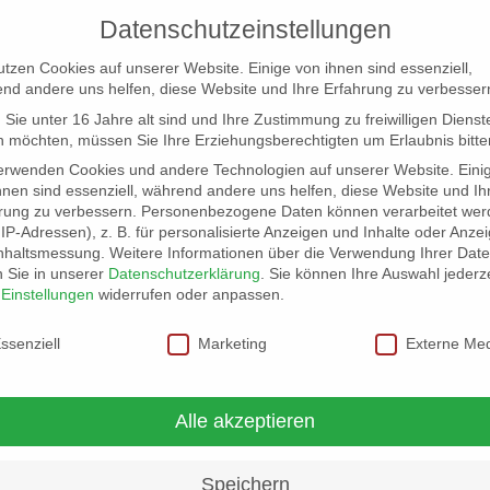
Datenschutzeinstellungen
utzen Cookies auf unserer Website. Einige von ihnen sind essenziell,
nd andere uns helfen, diese Website und Ihre Erfahrung zu verbesser
Sie unter 16 Jahre alt sind und Ihre Zustimmung zu freiwilligen Dienst
 möchten, müssen Sie Ihre Erziehungsberechtigten um Erlaubnis bitte
erwenden Cookies und andere Technologien auf unserer Website. Eini
hnen sind essenziell, während andere uns helfen, diese Website und Ih
rung zu verbessern.
Personenbezogene Daten können verarbeitet wer
NG
LOCATION SCOUT
ELB-LOCATION: PANORAMA LO
. IP-Adressen), z. B. für personalisierte Anzeigen und Inhalte oder Anze
nhaltsmessung.
Weitere Informationen über die Verwendung Ihrer Dat
n Sie in unserer
Datenschutzerklärung
.
Sie können Ihre Auswahl jederze
r
Einstellungen
widerrufen oder anpassen.
schutzeinstellungen
ssenziell
Marketing
Externe Me
Pfeiltasten
00:00
Hoch/Runter
Alle akzeptieren
benutzen,
um
die
Speichern