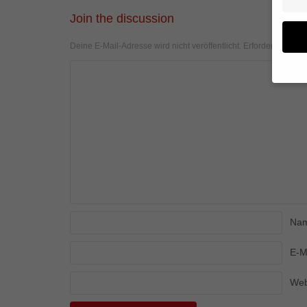
Join the discussion
Deine E-Mail-Adresse wird nicht veröffentlicht.
Erforderliche Fel
Wenn 
geben
Wir v
von i
Erfah
(z. B
und I
finde
Hier 
Na
Einwi
anzei
E-M
Al
Web
Daten