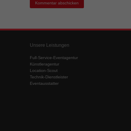
Ess
Essen
Funkt
Mar
Unsere Leistungen
Marke
Werbu
Full-Service-Eventagentur
Künstleragentur
Location-Scout
Ext
Technik-Dienstleister
Inhal
Eventausstatter
Wenn 
keine
pow