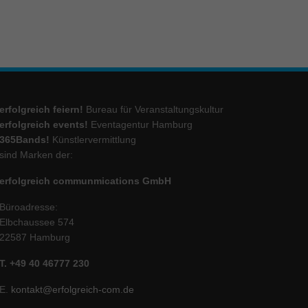
ie
Marketing
ierte
erfolgreich feiern!
Bureau für Veranstaltungskultur
.
erfolgreich events!
Eventagentur Hamburg
365Bands!
Künstlervermittlung
sind Marken der:
Externe Medien
erfolgreich communmications GmbH
iert.
lte
Büroadresse:
Elbchaussee 574
22587 Hamburg
ressum
T. +49 40 46777 230
E.
kontakt@erfolgreich-com.de