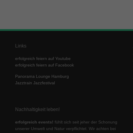
enziell (1)
zielle Cookies ermöglichen grundlegende Funktionen und sind für die einwandfre
ion der Website erforderlich.
Cookie-Informationen anzeigen
keting (1)
Links
ting-Cookies werden von Drittanbietern oder Publishern verwendet, um personalis
ng anzuzeigen. Sie tun dies, indem sie Besucher über Websites hinweg verfolgen
erfolgreich feiern auf Youtube
Cookie-Informationen anzeigen
erfolgreich feiern auf Facebook
erne Medien (5)
Panorama Lounge Hamburg
te von Videoplattformen und Social-Media-Plattformen werden standardmäßig block
Jazztrain Jazzfestival
Cookies von externen Medien akzeptiert werden, bedarf der Zugriff auf diese Inha
r manuellen Einwilligung mehr.
Cookie-Informationen anzeigen
Nachhaltigkeit leben!
ered by Borlabs Cookie
Datenschutzerklärung
Imp
erfolgreich events!
fühlt sich seit jeher der Schonung
unserer Umwelt und Natur verpflichtet. Wir achten bei