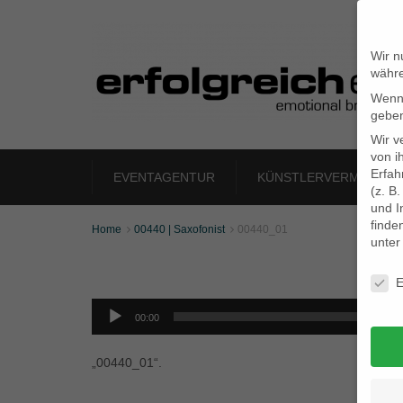
Wir n
währe
Wenn 
geben
Wir v
von i
Erfah
EVENTAGENTUR
KÜNSTLERVERMITTLU
(z. B
und I
finde
Home
00440 | Saxofonist
00440_01


unte
Daten
E
Audio-
Player
00:00
„00440_01“.