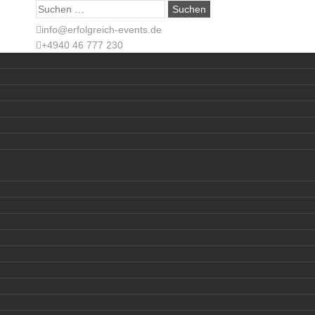
Suche
nach:
info@erfolgreich-events.de
+4940 46 777 230