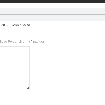
: 2012. Genre: Salsa.
liche Felder sind mit
*
markiert