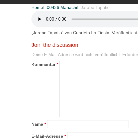
Home

00436 Mariachi

Jarabe Tapatio
„Jarabe Tapatio“ von Cuarteto La Fiesta. Veröffentlicht
Join the discussion
Deine E-Mail-Adresse wird nicht veröffentlicht.
Erforder
Kommentar
*
Name
*
E-Mail-Adresse
*