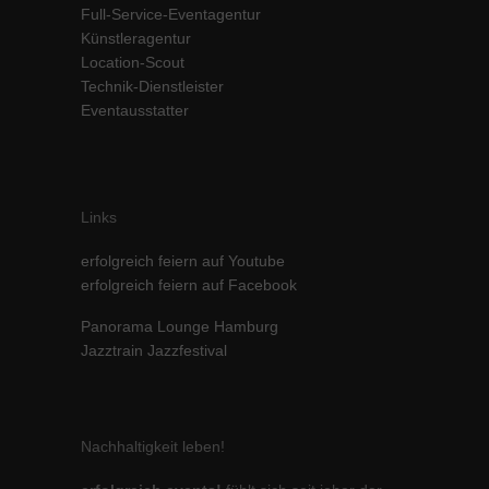
Full-Service-Eventagentur
Inhalte von Videoplattformen und Social-Media-Plattformen werden
Künstleragentur
standardmäßig blockiert. Wenn Cookies von externen Medien akzeptiert
Location-Scout
werden, bedarf der Zugriff auf diese Inhalte keiner manuellen Einwilligung
mehr.
Technik-Dienstleister
Eventausstatter
Cookie-Informationen anzeigen
powered by Borlabs Cookie
Datenschutzerklärung
Impressum
Links
erfolgreich feiern auf Youtube
erfolgreich feiern auf Facebook
Panorama Lounge Hamburg
Jazztrain Jazzfestival
Nachhaltigkeit leben!