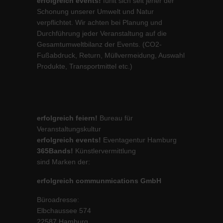
erfolgreich events!
fühlt sich seit jeher der
Schonung unserer Umwelt und Natur
verpflichtet. Wir achten bei Planung und
Durchführung jeder Veranstaltung auf die
Gesamtumweltbilanz der Events. (CO2-
Fußabdruck, Return, Müllvermeidung, Auswahl
Produkte, Transportmittel etc.)
erfolgreich feiern!
Bureau für
Veranstaltungskultur
erfolgreich events!
Eventagentur Hamburg
365Bands!
Künstlervermittlung
sind Marken der:
erfolgreich communmications GmbH
Büroadresse:
Elbchaussee 574
22587 Hamburg