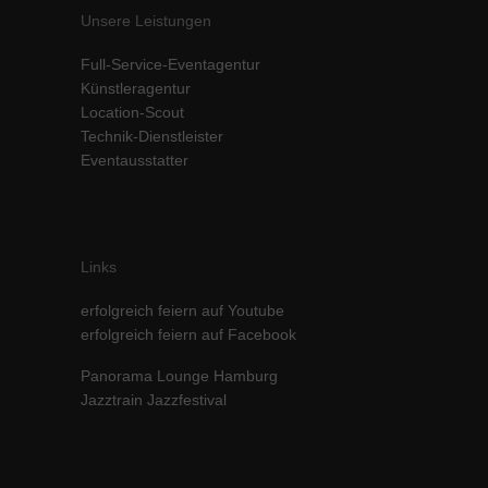
Unsere Leistungen
Inhalte von Videoplattformen und Social-Media-Plattformen werden
standardmäßig blockiert. Wenn Cookies von externen Medien akzeptiert
werden, bedarf der Zugriff auf diese Inhalte keiner manuellen Einwilligung
Full-Service-Eventagentur
mehr.
Künstleragentur
Location-Scout
Cookie-Informationen anzeigen
Technik-Dienstleister
powered by Borlabs Cookie
Datenschutzerklärung
Impressum
Eventausstatter
Links
erfolgreich feiern auf Youtube
erfolgreich feiern auf Facebook
Panorama Lounge Hamburg
Jazztrain Jazzfestival