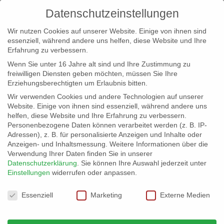
Datenschutzeinstellungen
Wir nutzen Cookies auf unserer Website. Einige von ihnen sind
essenziell, während andere uns helfen, diese Website und Ihre
Erfahrung zu verbessern.
Wenn Sie unter 16 Jahre alt sind und Ihre Zustimmung zu
freiwilligen Diensten geben möchten, müssen Sie Ihre
Erziehungsberechtigten um Erlaubnis bitten.
Wir verwenden Cookies und andere Technologien auf unserer
info@erfolgreich-events.de
Website. Einige von ihnen sind essenziell, während andere uns
helfen, diese Website und Ihre Erfahrung zu verbessern.
+4940 46 777 230
Personenbezogene Daten können verarbeitet werden (z. B. IP-
Adressen), z. B. für personalisierte Anzeigen und Inhalte oder
Anzeigen- und Inhaltsmessung.
Weitere Informationen über die
Verwendung Ihrer Daten finden Sie in unserer
Datenschutzerklärung
.
Sie können Ihre Auswahl jederzeit unter
Einstellungen
widerrufen oder anpassen.
Home
00421 | Mobil und frech!
Hamburger


Datenschutzeinstellungen
Shantie-Trio
Essenziell
Marketing
Externe Medien