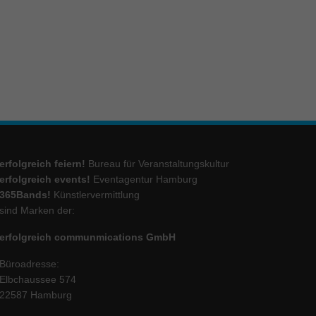
ie
Marketing
ierte
.
erfolgreich feiern!
Bureau für Veranstaltungskultur
Externe Medien
erfolgreich events!
Eventagentur Hamburg
365Bands!
Künstlervermittlung
iert.
lte
sind Marken der:
erfolgreich communmications GmbH
ressum
Büroadresse:
Elbchaussee 574
22587 Hamburg