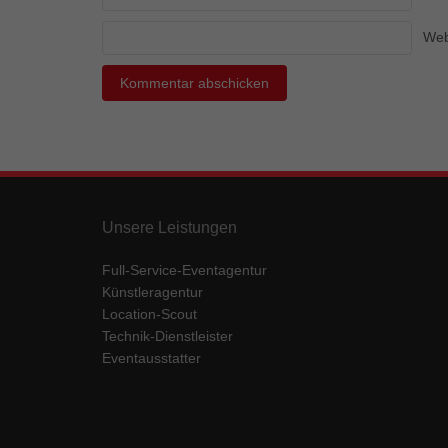
Ess
Web
Essen
Funkt
Mar
Marke
Werbu
Unsere Leistungen
Ext
Full-Service-Eventagentur
Inhal
Künstleragentur
Wenn 
keine
Location-Scout
Technik-Dienstleister
Eventausstatter
pow