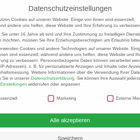
Datenschutzeinstellungen
utzen Cookies auf unserer Website. Einige von ihnen sind essenziell,
nd andere uns helfen, diese Website und Ihre Erfahrung zu verbesser
Sie unter 16 Jahre alt sind und Ihre Zustimmung zu freiwilligen Dienst
 möchten, müssen Sie Ihre Erziehungsberechtigten um Erlaubnis bitte
erwenden Cookies und andere Technologien auf unserer Website. Eini
hnen sind essenziell, während andere uns helfen, diese Website und Ih
rung zu verbessern.
Personenbezogene Daten können verarbeitet wer
NG
LOCATION SCOUT
ELB-LOCATION: PANORAMA LO
. IP-Adressen), z. B. für personalisierte Anzeigen und Inhalte oder Anze
nhaltsmessung.
Weitere Informationen über die Verwendung Ihrer Dat
n Sie in unserer
Datenschutzerklärung
.
Sie können Ihre Auswahl jederze
r
Einstellungen
widerrufen oder anpassen.
schutzeinstellungen
ssenziell
Marketing
Externe Me
Alle akzeptieren
Speichern