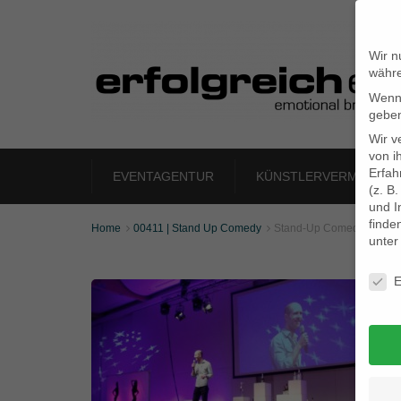
Wir n
währe
Wenn 
geben
Wir v
von i
Erfah
EVENTAGENTUR
KÜNSTLERVERMITTLU
(z. B
und I
finde
Home
00411 | Stand Up Comedy
Stand-Up Comedy


unte
Daten
E