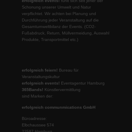
erfolgreich events!
fühlt sich seit jeher der
Schonung unserer Umwelt und Natur
verpflichtet. Wir achten bei Planung und
Durchführung jeder Veranstaltung auf die
Gesamtumweltbilanz der Events. (CO2-
Fußabdruck, Return, Müllvermeidung, Auswahl
Produkte, Transportmittel etc.)
erfolgreich feiern!
Bureau für
Veranstaltungskultur
erfolgreich events!
Eventagentur Hamburg
365Bands!
Künstlervermittlung
sind Marken der:
erfolgreich communmications GmbH
Büroadresse:
Elbchaussee 574
22587 Hamburg