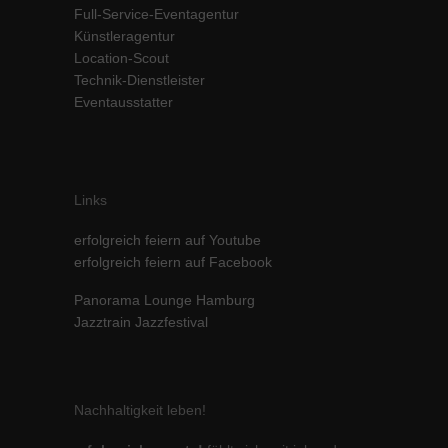
Full-Service-Eventagentur
Inhalte von Videoplattformen und Social-Media-Plattformen werden
Künstleragentur
standardmäßig blockiert. Wenn Cookies von externen Medien akzeptiert
werden, bedarf der Zugriff auf diese Inhalte keiner manuellen Einwilligung
Location-Scout
mehr.
Technik-Dienstleister
Eventausstatter
Cookie-Informationen anzeigen
powered by Borlabs Cookie
Datenschutzerklärung
Impressum
Links
erfolgreich feiern auf Youtube
erfolgreich feiern auf Facebook
Panorama Lounge Hamburg
Jazztrain Jazzfestival
Nachhaltigkeit leben!