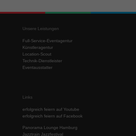
Inhalte von Videoplattformen und Social-Media-Plattformen werden
standardmäßig blockiert. Wenn Cookies von externen Medien akzeptiert
werden, bedarf der Zugriff auf diese Inhalte keiner manuellen Einwilligung
mehr.
Unsere Leistungen
Cookie-Informationen anzeigen
Full-Service-Eventagentur
powered by Borlabs Cookie
Datenschutzerklärung
Impressum
Künstleragentur
Location-Scout
Technik-Dienstleister
Eventausstatter
Links
erfolgreich feiern auf Youtube
erfolgreich feiern auf Facebook
Panorama Lounge Hamburg
Jazztrain Jazzfestival