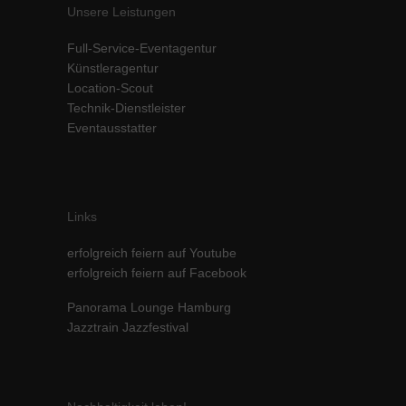
Unsere Leistungen
Inhalte von Videoplattformen und Social-Media-Plattformen werden
standardmäßig blockiert. Wenn Cookies von externen Medien akzeptiert
Full-Service-Eventagentur
werden, bedarf der Zugriff auf diese Inhalte keiner manuellen Einwilligung
mehr.
Künstleragentur
Location-Scout
Cookie-Informationen anzeigen
Technik-Dienstleister
powered by Borlabs Cookie
Datenschutzerklärung
Impressum
Eventausstatter
Links
erfolgreich feiern auf Youtube
erfolgreich feiern auf Facebook
Panorama Lounge Hamburg
Jazztrain Jazzfestival