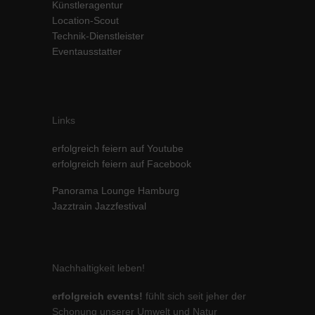
Künstleragentur
Inhalte von Videoplattformen und Social-Media-Plattformen werden
Location-Scout
standardmäßig blockiert. Wenn Cookies von externen Medien akzeptiert
Technik-Dienstleister
werden, bedarf der Zugriff auf diese Inhalte keiner manuellen Einwilligung
Eventausstatter
mehr.
Cookie-Informationen anzeigen
powered by Borlabs Cookie
Datenschutzerklärung
Impressum
Links
erfolgreich feiern auf Youtube
erfolgreich feiern auf Facebook
Panorama Lounge Hamburg
Jazztrain Jazzfestival
Nachhaltigkeit leben!
erfolgreich events!
fühlt sich seit jeher der
Schonung unserer Umwelt und Natur