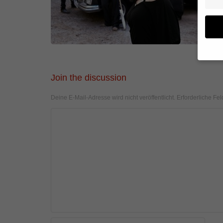
Wenn 
Join the discussion
geben
Deine E-Mail-Adresse wird nicht veröffentlicht.
Erforderliche Fel
Wir v
von i
Erfah
(z. B
und I
finde
Hier 
Einwi
anzei
Al
Daten