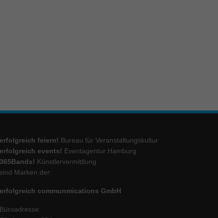
ie
Marketing
ierte
.
Externe Medien
iert.
erfolgreich feiern!
Bureau für Veranstaltungskultur
lte
erfolgreich events!
Eventagentur Hamburg
365Bands!
Künstlervermittlung
sind Marken der:
ressum
erfolgreich communmications GmbH
Büroadresse: