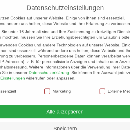
Datenschutzeinstellungen
utzen Cookies auf unserer Website. Einige von ihnen sind essenziell,
nd andere uns helfen, diese Website und Ihre Erfahrung zu verbesser
Sie unter 16 Jahre alt sind und Ihre Zustimmung zu freiwilligen Dienst
 möchten, müssen Sie Ihre Erziehungsberechtigten um Erlaubnis bitte
erwenden Cookies und andere Technologien auf unserer Website. Eini
hnen sind essenziell, während andere uns helfen, diese Website und Ih
rung zu verbessern.
Personenbezogene Daten können verarbeitet wer
NG
LOCATION SCOUT
ELB-LOCATION: PANORAMA LO
. IP-Adressen), z. B. für personalisierte Anzeigen und Inhalte oder Anze
nhaltsmessung.
Weitere Informationen über die Verwendung Ihrer Dat
n Sie in unserer
Datenschutzerklärung
.
Sie können Ihre Auswahl jederze
r
Einstellungen
widerrufen oder anpassen.
schutzeinstellungen
ssenziell
Marketing
Externe Me
Alle akzeptieren
Speichern