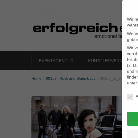
Wir n
währe
Wenn 
geben
Wir v
von i
Erfah
EVENTAGENTUR
KÜNSTLERVERMITTLU
(z. B
und I
finde
Home
00357 | Rock and Blues-Lady
00357_gr_03


unte
Daten
E