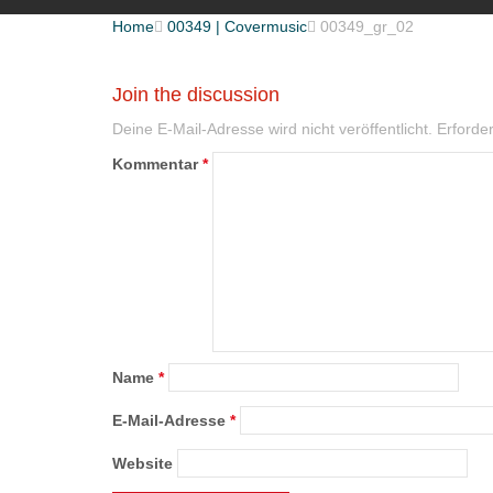
Home

00349 | Covermusic

00349_gr_02
Join the discussion
Deine E-Mail-Adresse wird nicht veröffentlicht.
Erforder
Kommentar
*
Name
*
E-Mail-Adresse
*
Website