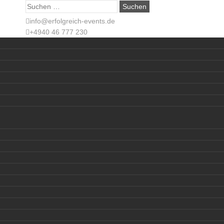
Suche
nach:
info@erfolgreich-events.de
+4940 46 777 230