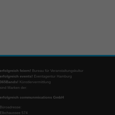
ie
Marketing
ierte
.
Externe Medien
erfolgreich feiern!
Bureau für Veranstaltungskultur
iert.
lte
erfolgreich events!
Eventagentur Hamburg
365Bands!
Künstlervermittlung
sind Marken der:
ressum
erfolgreich communmications GmbH
Büroadresse:
Elbchaussee 574