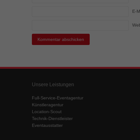
Ess
E-M
Essen
Funkt
Web
Mar
Marke
Werbu
Ext
Unsere Leistungen
Inhal
Wenn 
keine
Full-Service-Eventagentur
Künstleragentur
Location-Scout
pow
Technik-Dienstleister
Eventausstatter