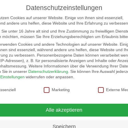
Datenschutzeinstellungen
utzen Cookies auf unserer Website. Einige von ihnen sind essenziell,
nd andere uns helfen, diese Website und Ihre Erfahrung zu verbesser
Sie unter 16 Jahre alt sind und Ihre Zustimmung zu freiwilligen Dienst
 möchten, müssen Sie Ihre Erziehungsberechtigten um Erlaubnis bitte
erwenden Cookies und andere Technologien auf unserer Website. Eini
hnen sind essenziell, während andere uns helfen, diese Website und Ih
rung zu verbessern.
Personenbezogene Daten können verarbeitet wer
NG
LOCATION SCOUT
ELB-LOCATION: PANORAMA LO
. IP-Adressen), z. B. für personalisierte Anzeigen und Inhalte oder Anze
nhaltsmessung.
Weitere Informationen über die Verwendung Ihrer Dat
n Sie in unserer
Datenschutzerklärung
.
Sie können Ihre Auswahl jederze
r
Einstellungen
widerrufen oder anpassen.
schutzeinstellungen
ssenziell
Marketing
Externe Me
Alle akzeptieren
Speichern