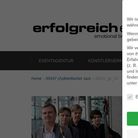
Wir n
währe
Wenn 
geben
Wir v
von i
Erfah
EVENTAGENTUR
KÜNSTLERVERMITTLU
(z. B
und I
finde
Home
00347 | Authentischer Jazz
00347_gr_01


unte
Daten
E