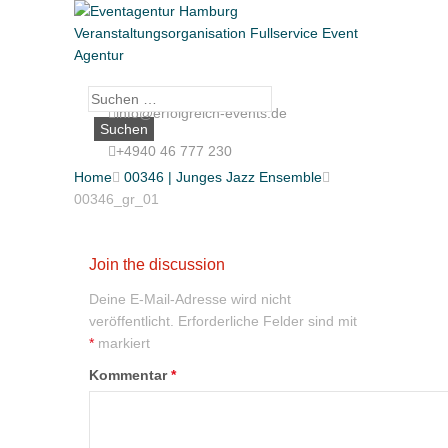
Suche
info@erfolgreich-events.de
nach:
+4940 46 777 230
Home

00346 | Junges Jazz Ensemble

00346_gr_01
Join the discussion
Deine E-Mail-Adresse wird nicht
veröffentlicht.
Erforderliche Felder sind mit
*
markiert
Kommentar
*