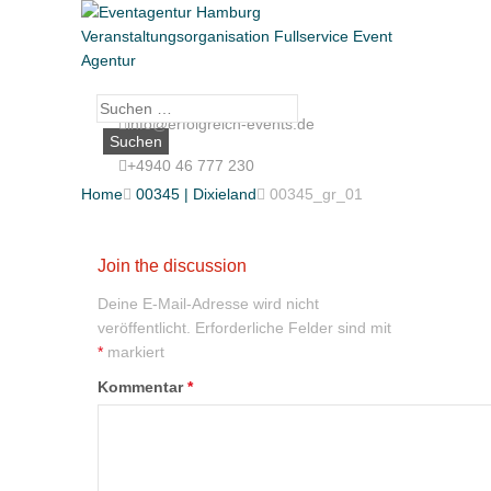
Suche
info@erfolgreich-events.de
nach:
+4940 46 777 230
Home

00345 | Dixieland

00345_gr_01
Join the discussion
Deine E-Mail-Adresse wird nicht
veröffentlicht.
Erforderliche Felder sind mit
*
markiert
Kommentar
*