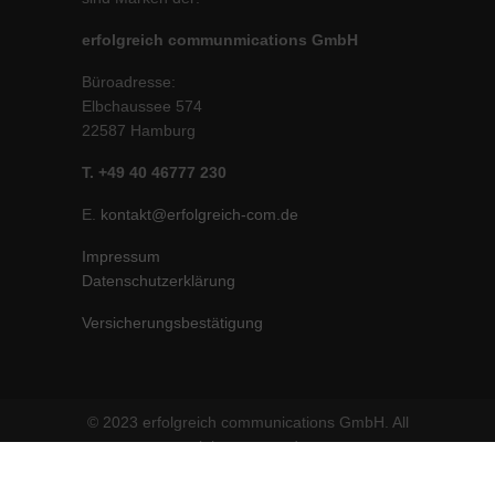
erfolgreich communmications GmbH
Büroadresse:
Elbchaussee 574
22587 Hamburg
T. +49 40 46777 230
E.
kontakt@erfolgreich-com.de
Impressum
Datenschutzerklärung
Versicherungsbestätigung
© 2023 erfolgreich communications GmbH. All
rights reserved.