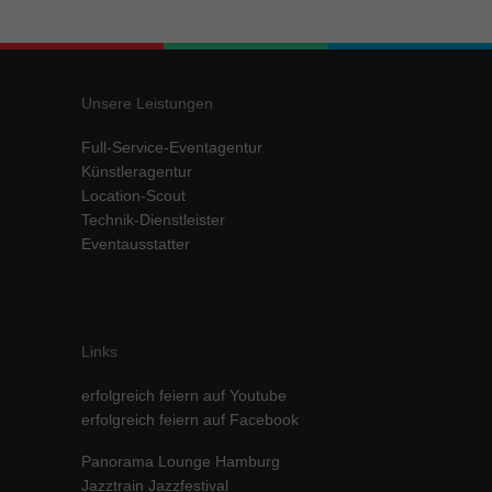
Inhalte von Videoplattformen und Social-Media-Plattformen werden
standardmäßig blockiert. Wenn Cookies von externen Medien akzeptiert
werden, bedarf der Zugriff auf diese Inhalte keiner manuellen Einwilligung
mehr.
Unsere Leistungen
Cookie-Informationen anzeigen
Full-Service-Eventagentur
powered by Borlabs Cookie
Datenschutzerklärung
Impressum
Künstleragentur
Location-Scout
Technik-Dienstleister
Eventausstatter
Links
erfolgreich feiern auf Youtube
erfolgreich feiern auf Facebook
Panorama Lounge Hamburg
Jazztrain Jazzfestival