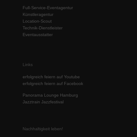
Inhalte von Videoplattformen und Social-Media-Plattformen werden
Full-Service-Eventagentur
standardmäßig blockiert. Wenn Cookies von externen Medien akzeptiert
Künstleragentur
werden, bedarf der Zugriff auf diese Inhalte keiner manuellen Einwilligung
Location-Scout
mehr.
Technik-Dienstleister
Cookie-Informationen anzeigen
Eventausstatter
powered by Borlabs Cookie
Datenschutzerklärung
Impressum
Links
erfolgreich feiern auf Youtube
erfolgreich feiern auf Facebook
Panorama Lounge Hamburg
Jazztrain Jazzfestival
Nachhaltigkeit leben!