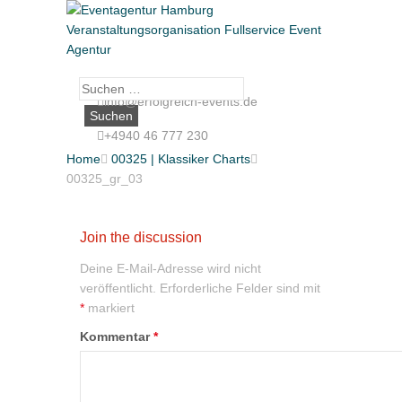
Suche
info@erfolgreich-events.de
nach:
+4940 46 777 230
Home

00325 | Klassiker Charts

00325_gr_03
Join the discussion
Deine E-Mail-Adresse wird nicht
veröffentlicht.
Erforderliche Felder sind mit
*
markiert
Kommentar
*