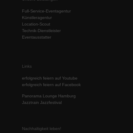
Inhalte von Videoplattformen und Social-Media-Plattformen werden
Full-Service-Eventagentur
standardmäßig blockiert. Wenn Cookies von externen Medien akzeptiert
werden, bedarf der Zugriff auf diese Inhalte keiner manuellen Einwilligung
Künstleragentur
mehr.
Location-Scout
Technik-Dienstleister
Cookie-Informationen anzeigen
Eventausstatter
powered by Borlabs Cookie
Datenschutzerklärung
Impressum
Links
erfolgreich feiern auf Youtube
erfolgreich feiern auf Facebook
Panorama Lounge Hamburg
Jazztrain Jazzfestival
Nachhaltigkeit leben!