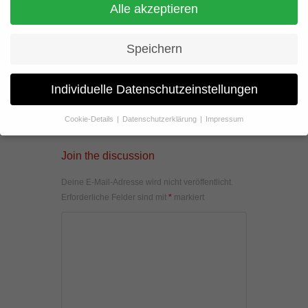
Alle akzeptieren
Speichern
Individuelle Datenschutzeinstellungen
Cookie-Details
Datenschutzerklärung
Impressum
Datenschutzeinstellungen
Join the discussion
Wenn Sie unter 16 Jahre alt sind und Ihre Zustimmung zu
freiwilligen Diensten geben möchten, müssen Sie Ihre
Deine E-Mail-Adresse wird nicht veröffentlicht.
Erziehungsberechtigten um Erlaubnis bitten.
Erforderliche Felder sind mit
*
markiert
Wir verwenden Cookies und andere Technologien auf unserer
Website. Einige von ihnen sind essenziell, während andere uns
helfen, diese Website und Ihre Erfahrung zu verbessern.
Personenbezogene Daten können verarbeitet werden (z. B. IP-
Adressen), z. B. für personalisierte Anzeigen und Inhalte oder
Anzeigen- und Inhaltsmessung.
Weitere Informationen über die
Verwendung Ihrer Daten finden Sie in unserer
Datenschutzerklärung
.
Hier finden Sie eine Übersicht über alle verwendeten Cookies. Sie