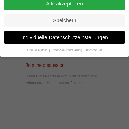
Alle akzeptieren
Speichern
Individuelle Datenschutzeinstellungen
Cookie-Details
Datenschutzerklärung
Impressum
Datenschutzeinstellungen
Join the discussion
Wenn Sie unter 16 Jahre alt sind und Ihre Zustimmung zu
freiwilligen Diensten geben möchten, müssen Sie Ihre
Deine E-Mail-Adresse wird nicht veröffentlicht.
Erziehungsberechtigten um Erlaubnis bitten.
Erforderliche Felder sind mit
*
markiert
Wir verwenden Cookies und andere Technologien auf unserer
Website. Einige von ihnen sind essenziell, während andere uns
helfen, diese Website und Ihre Erfahrung zu verbessern.
Personenbezogene Daten können verarbeitet werden (z. B. IP-
Adressen), z. B. für personalisierte Anzeigen und Inhalte oder
Anzeigen- und Inhaltsmessung.
Weitere Informationen über die
Verwendung Ihrer Daten finden Sie in unserer
Datenschutzerklärung
.
Hier finden Sie eine Übersicht über alle verwendeten Cookies. Sie