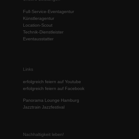
Inhalte von Videoplattformen und Social-Media-Plattformen werden
Full-Service-Eventagentur
standardmäßig blockiert. Wenn Cookies von externen Medien akzeptiert
werden, bedarf der Zugriff auf diese Inhalte keiner manuellen Einwilligung
Künstleragentur
mehr.
Location-Scout
Technik-Dienstleister
Cookie-Informationen anzeigen
Eventausstatter
powered by Borlabs Cookie
Datenschutzerklärung
Impressum
Links
erfolgreich feiern auf Youtube
erfolgreich feiern auf Facebook
Panorama Lounge Hamburg
Jazztrain Jazzfestival
Nachhaltigkeit leben!