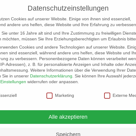
Datenschutzeinstellungen
utzen Cookies auf unserer Website. Einige von ihnen sind essenziell,
nd andere uns helfen, diese Website und Ihre Erfahrung zu verbesser
Sie unter 16 Jahre alt sind und Ihre Zustimmung zu freiwilligen Dienst
 möchten, müssen Sie Ihre Erziehungsberechtigten um Erlaubnis bitte
erwenden Cookies und andere Technologien auf unserer Website. Eini
hnen sind essenziell, während andere uns helfen, diese Website und Ih
rung zu verbessern.
Personenbezogene Daten können verarbeitet wer
NG
LOCATION SCOUT
ELB-LOCATION: PANORAMA LO
. IP-Adressen), z. B. für personalisierte Anzeigen und Inhalte oder Anze
nhaltsmessung.
Weitere Informationen über die Verwendung Ihrer Dat
n Sie in unserer
Datenschutzerklärung
.
Sie können Ihre Auswahl jederze
r
Einstellungen
widerrufen oder anpassen.
schutzeinstellungen
ssenziell
Marketing
Externe Me
Alle akzeptieren
Speichern