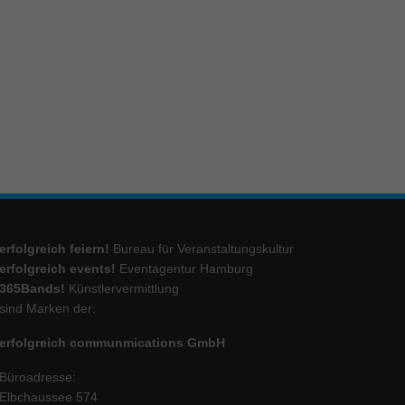
ie
Marketing
ierte
.
Externe Medien
erfolgreich feiern!
Bureau für Veranstaltungskultur
iert.
lte
erfolgreich events!
Eventagentur Hamburg
365Bands!
Künstlervermittlung
sind Marken der:
ressum
erfolgreich communmications GmbH
Büroadresse:
Elbchaussee 574