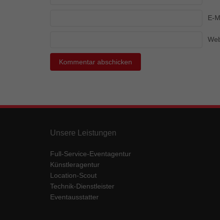
Ess
E-M
Essen
Funkt
Web
Mar
Marke
Werbu
Ext
Unsere Leistungen
Inhal
Wenn 
keine
Full-Service-Eventagentur
Künstleragentur
Location-Scout
pow
Technik-Dienstleister
Eventausstatter