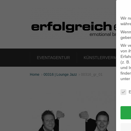
Wir n
währe
Wenn 
geben
Wir v
von i
Erfah
EVENTAGENTUR
KÜNSTLERVERMITTLU
(z. B
und I
finde
Home
00316 | Lounge Jazz
00316_gr_01


unte
Daten
E