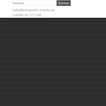
Suche
nach:
info@erfolgreich-events.de
+4940 46 777 230