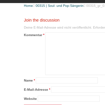
Home

00315 | Soul- und Pop-Sängerin

00315_gr_0
Join the discussion
Deine E-Mail-Adresse wird nicht veröffentlicht.
Erforder
Kommentar
*
Name
*
E-Mail-Adresse
*
Website