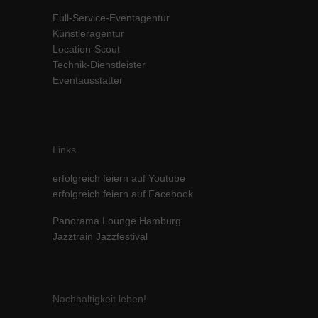
Inhalte von Videoplattformen und Social-Media-Plattformen werden
Full-Service-Eventagentur
standardmäßig blockiert. Wenn Cookies von externen Medien akzeptiert
Künstleragentur
werden, bedarf der Zugriff auf diese Inhalte keiner manuellen Einwilligung
Location-Scout
mehr.
Technik-Dienstleister
Cookie-Informationen anzeigen
Eventausstatter
powered by Borlabs Cookie
Datenschutzerklärung
Impressum
Links
erfolgreich feiern auf Youtube
erfolgreich feiern auf Facebook
Panorama Lounge Hamburg
Jazztrain Jazzfestival
Nachhaltigkeit leben!