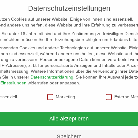
Datenschutzeinstellungen
utzen Cookies auf unserer Website. Einige von ihnen sind essenziell,
nd andere uns helfen, diese Website und Ihre Erfahrung zu verbesser
Sie unter 16 Jahre alt sind und Ihre Zustimmung zu freiwilligen Dienst
 möchten, müssen Sie Ihre Erziehungsberechtigten um Erlaubnis bitte
erwenden Cookies und andere Technologien auf unserer Website. Eini
hnen sind essenziell, während andere uns helfen, diese Website und Ih
rung zu verbessern.
Personenbezogene Daten können verarbeitet wer
NG
LOCATION SCOUT
ELB-LOCATION: PANORAMA LO
. IP-Adressen), z. B. für personalisierte Anzeigen und Inhalte oder Anze
nhaltsmessung.
Weitere Informationen über die Verwendung Ihrer Dat
n Sie in unserer
Datenschutzerklärung
.
Sie können Ihre Auswahl jederze
r
Einstellungen
widerrufen oder anpassen.
schutzeinstellungen
ssenziell
Marketing
Externe Me
Alle akzeptieren
Speichern