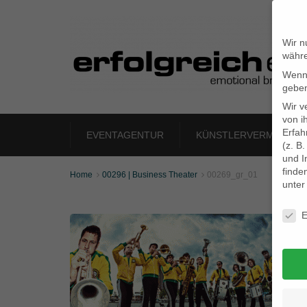
Wir n
währe
Wenn 
geben
Wir v
von i
Erfah
EVENTAGENTUR
KÜNSTLERVERMITTLU
(z. B
und I
finde
Home
00296 | Business Theater
00269_gr_01


unte
Daten
E