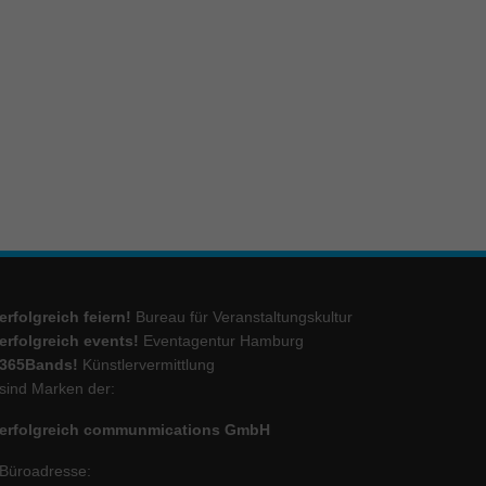
ie
Marketing
ierte
.
Externe Medien
iert.
erfolgreich feiern!
Bureau für Veranstaltungskultur
lte
erfolgreich events!
Eventagentur Hamburg
365Bands!
Künstlervermittlung
sind Marken der:
ressum
erfolgreich communmications GmbH
Büroadresse: