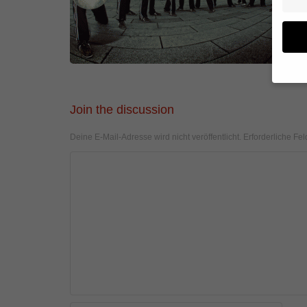
Wenn 
Join the discussion
geben
Wir v
Deine E-Mail-Adresse wird nicht veröffentlicht.
Erforderliche Fel
von i
Erfah
(z. B
und I
finde
Hier 
Einwi
anzei
Al
Daten