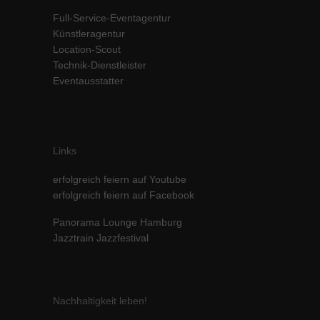
Inhalte von Videoplattformen und Social-Media-Plattformen werden
Full-Service-Eventagentur
standardmäßig blockiert. Wenn Cookies von externen Medien akzeptiert
Künstleragentur
werden, bedarf der Zugriff auf diese Inhalte keiner manuellen Einwilligung
Location-Scout
mehr.
Technik-Dienstleister
Cookie-Informationen anzeigen
Eventausstatter
powered by Borlabs Cookie
Datenschutzerklärung
Impressum
Links
erfolgreich feiern auf Youtube
erfolgreich feiern auf Facebook
Panorama Lounge Hamburg
Jazztrain Jazzfestival
Nachhaltigkeit leben!