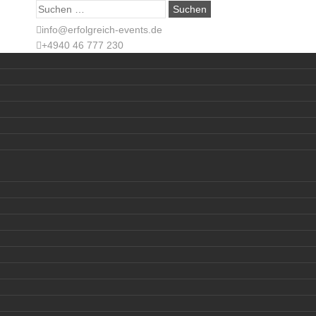
Suche
nach:
info@erfolgreich-events.de
+4940 46 777 230