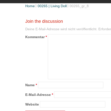
Home

00265 | Living Doll

00265_gr_8
Join the discussion
Deine E-Mail-Adresse wird nicht veröffentlicht.
Erforder
Kommentar
*
Name
*
E-Mail-Adresse
*
Website