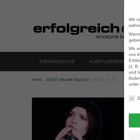
Wir n
währe
Wenn 
geben
Wir v
von i
Erfah
EVENTAGENTUR
KÜNSTLERVERMITTLU
(z. B
und I
finde
Home
00257 | Akustik Soul Duo
00257_gr_31


unte
Daten
E