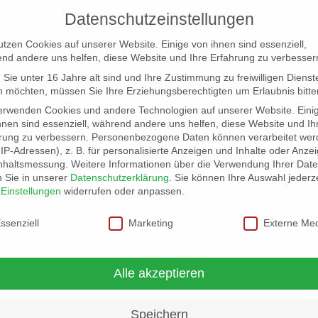
Datenschutzeinstellungen
utzen Cookies auf unserer Website. Einige von ihnen sind essenziell,
nd andere uns helfen, diese Website und Ihre Erfahrung zu verbesser
Sie unter 16 Jahre alt sind und Ihre Zustimmung zu freiwilligen Dienst
 möchten, müssen Sie Ihre Erziehungsberechtigten um Erlaubnis bitte
erwenden Cookies und andere Technologien auf unserer Website. Eini
hnen sind essenziell, während andere uns helfen, diese Website und Ih
rung zu verbessern.
Personenbezogene Daten können verarbeitet wer
NG
LOCATION SCOUT
ELB-LOCATION: PANORAMA LO
. IP-Adressen), z. B. für personalisierte Anzeigen und Inhalte oder Anze
nhaltsmessung.
Weitere Informationen über die Verwendung Ihrer Dat
n Sie in unserer
Datenschutzerklärung
.
Sie können Ihre Auswahl jederze
r
Einstellungen
widerrufen oder anpassen.
schutzeinstellungen
ssenziell
Marketing
Externe Me
Alle akzeptieren
Speichern