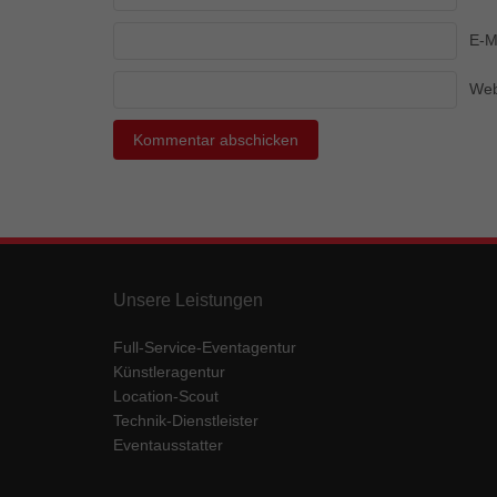
Ess
E-M
Essen
Funkt
Web
Mar
Marke
Werbu
Ext
Unsere Leistungen
Inhal
Wenn 
keine
Full-Service-Eventagentur
Künstleragentur
Location-Scout
pow
Technik-Dienstleister
Eventausstatter