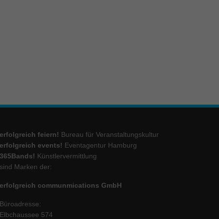
ie
Marketing
ierte
.
Externe Medien
erfolgreich feiern!
Bureau für Veranstaltungskultur
iert.
lte
erfolgreich events!
Eventagentur Hamburg
365Bands!
Künstlervermittlung
sind Marken der:
ressum
erfolgreich communmications GmbH
Büroadresse:
Elbchaussee 574