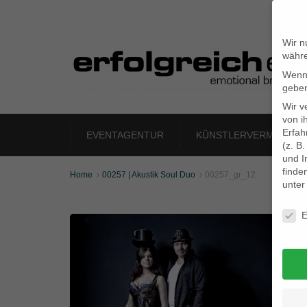
Wir n
währe
Wenn 
geben
Wir v
von i
Erfah
EVENTAGENTUR
KÜNSTLERVERMITTLU
(z. B
und I
finde
Home
00257 | Akustik Soul Duo
00257_gr_12


unte
Daten
E