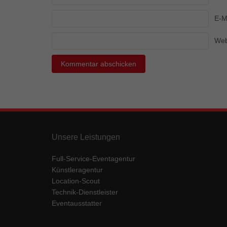
Ess
E-M
Essen
Funkt
Web
Mar
Marke
Werbu
Ext
Unsere Leistungen
Inhal
Wenn 
keine
Full-Service-Eventagentur
Künstleragentur
Location-Scout
pow
Technik-Dienstleister
Eventausstatter