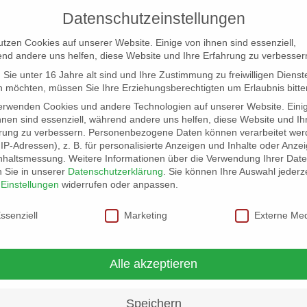
Datenschutzeinstellungen
utzen Cookies auf unserer Website. Einige von ihnen sind essenziell,
nd andere uns helfen, diese Website und Ihre Erfahrung zu verbesser
Sie unter 16 Jahre alt sind und Ihre Zustimmung zu freiwilligen Dienst
 möchten, müssen Sie Ihre Erziehungsberechtigten um Erlaubnis bitte
erwenden Cookies und andere Technologien auf unserer Website. Eini
hnen sind essenziell, während andere uns helfen, diese Website und Ih
rung zu verbessern.
Personenbezogene Daten können verarbeitet wer
NG
LOCATION SCOUT
ELB-LOCATION: PANORAMA LO
. IP-Adressen), z. B. für personalisierte Anzeigen und Inhalte oder Anze
nhaltsmessung.
Weitere Informationen über die Verwendung Ihrer Dat
n Sie in unserer
Datenschutzerklärung
.
Sie können Ihre Auswahl jederze
r
Einstellungen
widerrufen oder anpassen.
schutzeinstellungen
ssenziell
Marketing
Externe Me
Alle akzeptieren
Speichern