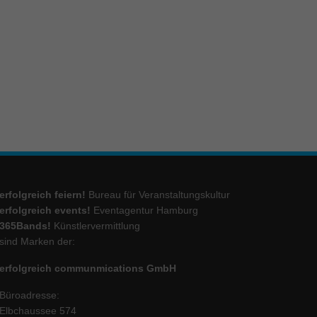
ie
Marketing
ierte
.
Externe Medien
erfolgreich feiern!
Bureau für Veranstaltungskultur
iert.
lte
erfolgreich events!
Eventagentur Hamburg
365Bands!
Künstlervermittlung
sind Marken der:
ressum
erfolgreich communmications GmbH
Büroadresse:
Elbchaussee 574