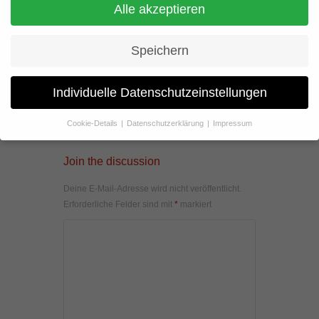
Alle akzeptieren
Speichern
Individuelle Datenschutzeinstellungen
Cookie-Details
Datenschutzerklärung
Impressum
Datenschutzeinstellungen
Join the discussion
Wenn Sie unter 16 Jahre alt sind und Ihre Zustimmung zu
freiwilligen Diensten geben möchten, müssen Sie Ihre
Deine E-Mail-Adresse wird nicht veröffentlicht.
Erziehungsberechtigten um Erlaubnis bitten.
Erforderliche Felder sind mit
*
markiert
Wir verwenden Cookies und andere Technologien auf unserer
Website. Einige von ihnen sind essenziell, während andere uns
helfen, diese Website und Ihre Erfahrung zu verbessern.
Personenbezogene Daten können verarbeitet werden (z. B. IP-
Adressen), z. B. für personalisierte Anzeigen und Inhalte oder
Anzeigen- und Inhaltsmessung.
Weitere Informationen über die
Verwendung Ihrer Daten finden Sie in unserer
Datenschutzerklärung
.
Hier finden Sie eine Übersicht über alle verwendeten Cookies. Sie