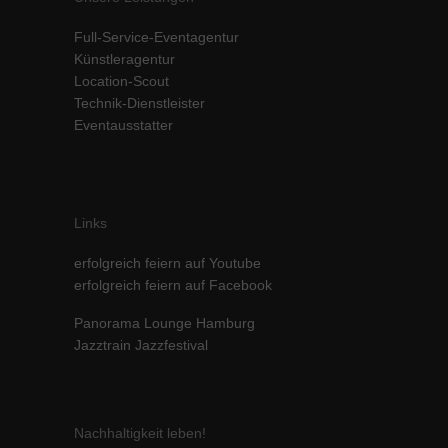
Inhalte von Videoplattformen und Social-Media-Plattformen werden
Full-Service-Eventagentur
standardmäßig blockiert. Wenn Cookies von externen Medien akzeptiert
werden, bedarf der Zugriff auf diese Inhalte keiner manuellen Einwilligung
Künstleragentur
mehr.
Location-Scout
Technik-Dienstleister
Cookie-Informationen anzeigen
Eventausstatter
powered by Borlabs Cookie
Datenschutzerklärung
Impressum
Links
erfolgreich feiern auf Youtube
erfolgreich feiern auf Facebook
Panorama Lounge Hamburg
Jazztrain Jazzfestival
Nachhaltigkeit leben!