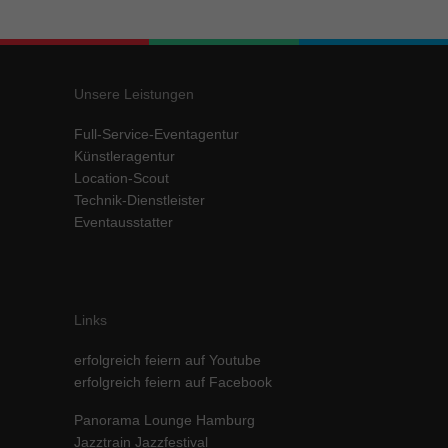
Inhalte von Videoplattformen und Social-Media-Plattformen werden
standardmäßig blockiert. Wenn Cookies von externen Medien akzeptiert
werden, bedarf der Zugriff auf diese Inhalte keiner manuellen Einwilligung
mehr.
Unsere Leistungen
Cookie-Informationen anzeigen
Full-Service-Eventagentur
powered by Borlabs Cookie
Datenschutzerklärung
Impressum
Künstleragentur
Location-Scout
Technik-Dienstleister
Eventausstatter
Links
erfolgreich feiern auf Youtube
erfolgreich feiern auf Facebook
Panorama Lounge Hamburg
Jazztrain Jazzfestival