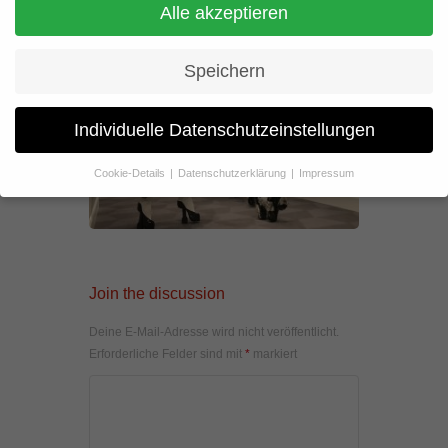
Alle akzeptieren
Speichern
Individuelle Datenschutzeinstellungen
Cookie-Details
Datenschutzerklärung
Impressum
Datenschutzeinstellungen
Wenn Sie unter 16 Jahre alt sind und Ihre Zustimmung zu
freiwilligen Diensten geben möchten, müssen Sie Ihre
Erziehungsberechtigten um Erlaubnis bitten.
Join the discussion
Wir verwenden Cookies und andere Technologien auf unserer
Website. Einige von ihnen sind essenziell, während andere uns
helfen, diese Website und Ihre Erfahrung zu verbessern.
Deine E-Mail-Adresse wird nicht veröffentlicht.
Personenbezogene Daten können verarbeitet werden (z. B. IP-
Erforderliche Felder sind mit
*
markiert
Adressen), z. B. für personalisierte Anzeigen und Inhalte oder
Anzeigen- und Inhaltsmessung.
Weitere Informationen über die
Verwendung Ihrer Daten finden Sie in unserer
Datenschutzerklärung
.
Hier finden Sie eine Übersicht über alle verwendeten Cookies. Sie