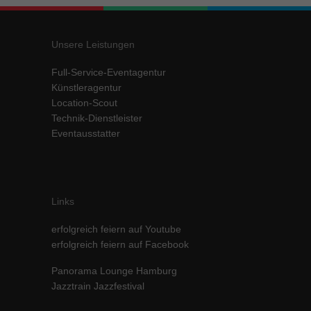
Inhalte von Videoplattformen und Social-Media-Plattformen werden
standardmäßig blockiert. Wenn Cookies von externen Medien akzeptiert
werden, bedarf der Zugriff auf diese Inhalte keiner manuellen Einwilligung
Unsere Leistungen
mehr.
Cookie-Informationen anzeigen
Full-Service-Eventagentur
Künstleragentur
powered by Borlabs Cookie
Datenschutzerklärung
Impressum
Location-Scout
Technik-Dienstleister
Eventausstatter
Links
erfolgreich feiern auf Youtube
erfolgreich feiern auf Facebook
Panorama Lounge Hamburg
Jazztrain Jazzfestival