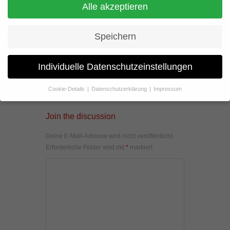
Alle akzeptieren
Speichern
Individuelle Datenschutzeinstellungen
Cookie-Details
Datenschutzerklärung
Impressum
Datenschutzeinstellungen
Join the discussion
Wenn Sie unter 16 Jahre alt sind und Ihre Zustimmung zu
freiwilligen Diensten geben möchten, müssen Sie Ihre
Deine E-Mail-Adresse wird nicht veröffentlicht.
Erziehungsberechtigten um Erlaubnis bitten.
Erforderliche Felder sind mit
*
markiert
Wir verwenden Cookies und andere Technologien auf unserer
Website. Einige von ihnen sind essenziell, während andere uns
helfen, diese Website und Ihre Erfahrung zu verbessern.
Personenbezogene Daten können verarbeitet werden (z. B. IP-
Adressen), z. B. für personalisierte Anzeigen und Inhalte oder
Anzeigen- und Inhaltsmessung.
Weitere Informationen über die
Verwendung Ihrer Daten finden Sie in unserer
Datenschutzerklärung
.
Hier finden Sie eine Übersicht über alle verwendeten Cookies. Sie