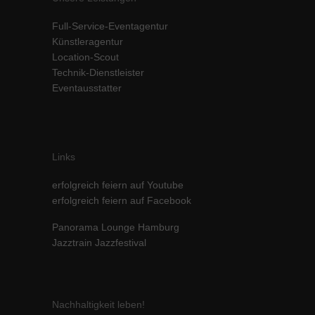
Inhalte von Videoplattformen und Social-Media-Plattformen werden
Full-Service-Eventagentur
standardmäßig blockiert. Wenn Cookies von externen Medien akzeptiert
werden, bedarf der Zugriff auf diese Inhalte keiner manuellen Einwilligung
Künstleragentur
mehr.
Location-Scout
Technik-Dienstleister
Cookie-Informationen anzeigen
Eventausstatter
powered by Borlabs Cookie
Datenschutzerklärung
Impressum
Links
erfolgreich feiern auf Youtube
erfolgreich feiern auf Facebook
Panorama Lounge Hamburg
Jazztrain Jazzfestival
Nachhaltigkeit leben!