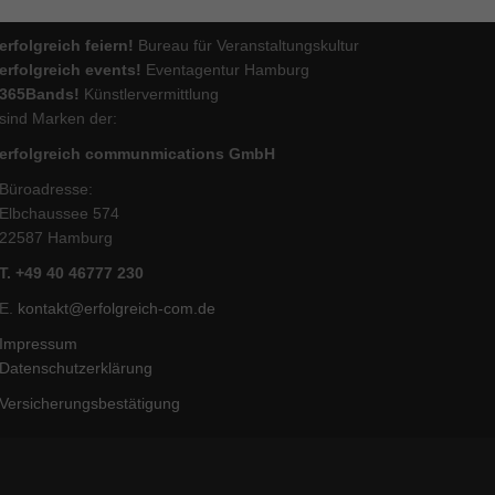
ie
erfolgreich feiern!
Bureau für Veranstaltungskultur
erfolgreich events!
Eventagentur Hamburg
365Bands!
Künstlervermittlung
sind Marken der:
Marketing
erfolgreich communmications GmbH
ierte
Büroadresse:
.
Elbchaussee 574
22587 Hamburg
Externe Medien
T. +49 40 46777 230
iert.
E.
kontakt@erfolgreich-com.de
lte
Impressum
Datenschutzerklärung
Versicherungsbestätigung
ressum