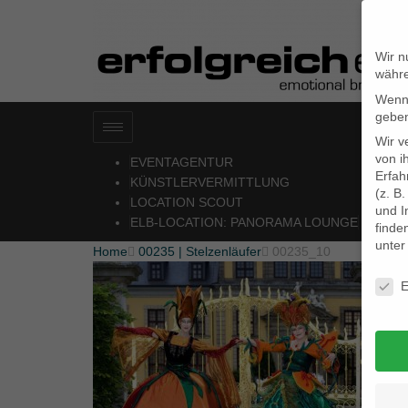
Wir n
währe
Wenn 
geben
Wir v
von i
EVENTAGENTUR
Erfah
KÜNSTLERVERMITTLUNG
(z. B
LOCATION SCOUT
und I
ELB-LOCATION: PANORAMA LOUNGE
finde
unte
Home

00235 | Stelzenläufer

00235_10
Daten
E