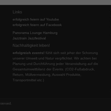
enziell (1)
zielle Cookies ermöglichen grundlegende Funktionen und sind für die einwandfre
Links
ion der Website erforderlich.
erfolgreich feiern auf Youtube
Cookie-Informationen anzeigen
erfolgreich feiern auf Facebook
keting (1)
Panorama Lounge Hamburg
Jazztrain Jazzfestival
ting-Cookies werden von Drittanbietern oder Publishern verwendet, um personalis
ng anzuzeigen. Sie tun dies, indem sie Besucher über Websites hinweg verfolgen
Nachhaltigkeit leben!
Cookie-Informationen anzeigen
erfolgreich events!
fühlt sich seit jeher der Schonung
unserer Umwelt und Natur verpflichtet. Wir achten bei
erne Medien (5)
Planung und Durchführung jeder Veranstaltung auf die
te von Videoplattformen und Social-Media-Plattformen werden standardmäßig block
Gesamtumweltbilanz der Events. (CO2-Fußabdruck,
Cookies von externen Medien akzeptiert werden, bedarf der Zugriff auf diese Inha
Return, Müllvermeidung, Auswahl Produkte,
r manuellen Einwilligung mehr.
Transportmittel etc.)
Cookie-Informationen anzeigen
ered by Borlabs Cookie
Datenschutzerklärung
Imp
eserved.