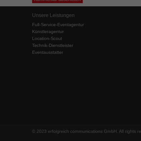
Ess
Essen
Unsere Leistungen
Funkt
Full-Service-Eventagentur
Künstleragentur
Mar
Location-Scout
Technik-Dienstleister
Marke
Eventausstatter
Werbu
Ext
Inhal
Wenn 
keine
pow
© 2023 erfolgreich communications GmbH. All rights r