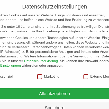
Suche
Datenschutzeinstellungen
nach:
info@erfolgreich-events.de
utzen Cookies auf unserer Website. Einige von ihnen sind essenziell,
+4940 46 777 230
nd andere uns helfen, diese Website und Ihre Erfahrung zu verbesser
Sie unter 16 Jahre alt sind und Ihre Zustimmung zu freiwilligen Dienst
 möchten, müssen Sie Ihre Erziehungsberechtigten um Erlaubnis bitte
erwenden Cookies und andere Technologien auf unserer Website. Eini
hnen sind essenziell, während andere uns helfen, diese Website und Ih
rung zu verbessern.
Personenbezogene Daten können verarbeitet wer
. IP-Adressen), z. B. für personalisierte Anzeigen und Inhalte oder Anze
nhaltsmessung.
Weitere Informationen über die Verwendung Ihrer Dat
n Sie in unserer
Datenschutzerklärung
.
Sie können Ihre Auswahl jederze
r
Einstellungen
widerrufen oder anpassen.
schutzeinstellungen
ssenziell
Marketing
Externe Me
Alle akzeptieren
Speichern