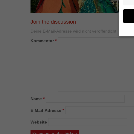
Join the discussion
Deine E-Mail-Adresse wird nicht veröffentlicht.
Erforder
Kommentar
*
Wenn 
geben
Wir v
von i
Erfah
(z. B
und I
finde
Hier 
Name
*
Einwi
anzei
E-Mail-Adresse
*
Al
Website
Daten