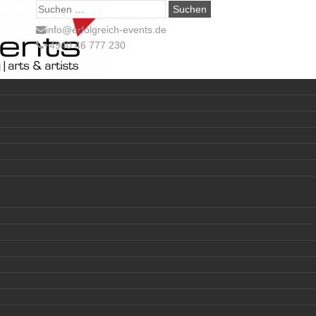
Suche
nach:
info@erfolgreich-events.de
+4940 46 777 230