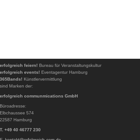
erfolgreich feiern!
Bureau für Veranstaltungskultur
erfolgreich events!
Eventagentur Hamburg
365Bands!
Künstlervermittlung
sind Marken der:
erfolgreich communmications GmbH
Büroadresse:
Elbchaussee 574
22587 Hamburg
T. +49 40 46777 230
E.
kontakt@erfolgreich-com.de