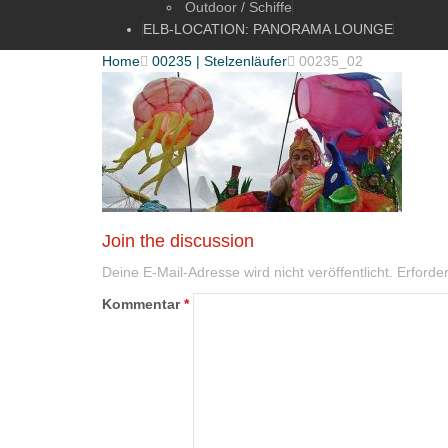
Outdoor / Schiffe
ELB-LOCATION: PANORAMA LOUNGE
Home

00235 | Stelzenläufer

00235_02
Join the discussion
Deine E-Mail-Adresse wird nicht veröffentlicht.
Erforder
Kommentar
*