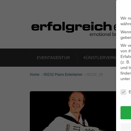
Wir n
währe
Wenn 
geben
Wir v
von i
Erfah
EVENTAGENTUR
KÜNSTLERVERMITTLU
(z. B
und I
finde
Home
00232 Piano Entertainer
00232_05


unte
Daten
E