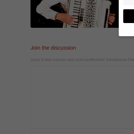
Wenn 
Join the discussion
geben
Wir v
Deine E-Mail-Adresse wird nicht veröffentlicht.
Erforderliche Fel
von i
Erfah
(z. B
und I
finde
Hier 
Einwi
anzei
Al
Daten