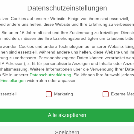
Datenschutzeinstellungen
utzen Cookies auf unserer Website. Einige von ihnen sind essenziell,
nd andere uns helfen, diese Website und Ihre Erfahrung zu verbesser
Sie unter 16 Jahre alt sind und Ihre Zustimmung zu freiwilligen Dienst
 möchten, müssen Sie Ihre Erziehungsberechtigten um Erlaubnis bitte
erwenden Cookies und andere Technologien auf unserer Website. Eini
hnen sind essenziell, während andere uns helfen, diese Website und Ih
rung zu verbessern.
Personenbezogene Daten können verarbeitet wer
NG
LOCATION SCOUT
ELB-LOCATION: PANORAMA LO
. IP-Adressen), z. B. für personalisierte Anzeigen und Inhalte oder Anze
nhaltsmessung.
Weitere Informationen über die Verwendung Ihrer Dat
n Sie in unserer
Datenschutzerklärung
.
Sie können Ihre Auswahl jederze
r
Einstellungen
widerrufen oder anpassen.
schutzeinstellungen
ssenziell
Marketing
Externe Me
Alle akzeptieren
Speichern