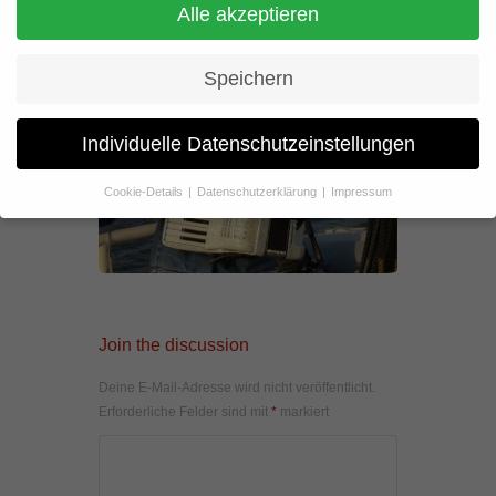
Alle akzeptieren
Speichern
Individuelle Datenschutzeinstellungen
Cookie-Details
Datenschutzerklärung
Impressum
Datenschutzeinstellungen
Wenn Sie unter 16 Jahre alt sind und Ihre Zustimmung zu
freiwilligen Diensten geben möchten, müssen Sie Ihre
Erziehungsberechtigten um Erlaubnis bitten.
Wir verwenden Cookies und andere Technologien auf unserer
Join the discussion
Website. Einige von ihnen sind essenziell, während andere uns
helfen, diese Website und Ihre Erfahrung zu verbessern.
Personenbezogene Daten können verarbeitet werden (z. B. IP-
Deine E-Mail-Adresse wird nicht veröffentlicht.
Adressen), z. B. für personalisierte Anzeigen und Inhalte oder
Erforderliche Felder sind mit
*
markiert
Anzeigen- und Inhaltsmessung.
Weitere Informationen über die
Verwendung Ihrer Daten finden Sie in unserer
Datenschutzerklärung
.
Hier finden Sie eine Übersicht über alle verwendeten Cookies. Sie