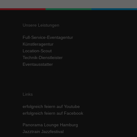
Inhalte von Videoplattformen und Social-Media-Plattformen werden
standardmäßig blockiert. Wenn Cookies von externen Medien akzeptiert
werden, bedarf der Zugriff auf diese Inhalte keiner manuellen Einwilligung
mehr.
Unsere Leistungen
Cookie-Informationen anzeigen
Full-Service-Eventagentur
powered by Borlabs Cookie
Datenschutzerklärung
Impressum
Künstleragentur
Location-Scout
Technik-Dienstleister
Eventausstatter
Links
erfolgreich feiern auf Youtube
erfolgreich feiern auf Facebook
Panorama Lounge Hamburg
Jazztrain Jazzfestival