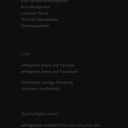
Full-Service-Eventagentur
Künstleragentur
Inhalte von Videoplattformen und Social-Media-Plattformen werden
standardmäßig blockiert. Wenn Cookies von externen Medien akzeptiert
Location-Scout
werden, bedarf der Zugriff auf diese Inhalte keiner manuellen Einwilligung
Technik-Dienstleister
mehr.
Eventausstatter
Cookie-Informationen anzeigen
powered by Borlabs Cookie
Datenschutzerklärung
Impressum
Links
erfolgreich feiern auf Youtube
erfolgreich feiern auf Facebook
Panorama Lounge Hamburg
Jazztrain Jazzfestival
Nachhaltigkeit leben!
erfolgreich events!
fühlt sich seit jeher der