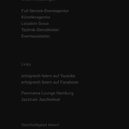
Inhalte von Videoplattformen und Social-Media-Plattformen werden
Full-Service-Eventagentur
standardmäßig blockiert. Wenn Cookies von externen Medien akzeptiert
werden, bedarf der Zugriff auf diese Inhalte keiner manuellen Einwilligung
Künstleragentur
mehr.
Location-Scout
Technik-Dienstleister
Cookie-Informationen anzeigen
Eventausstatter
powered by Borlabs Cookie
Datenschutzerklärung
Impressum
Links
erfolgreich feiern auf Youtube
erfolgreich feiern auf Facebook
Panorama Lounge Hamburg
Jazztrain Jazzfestival
Nachhaltigkeit leben!