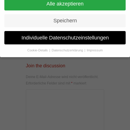
Alle akzeptieren
Speichern
Individuelle Datenschutzeinstellungen
Cookie-Details
Datenschutzerklärung
Impressum
Datenschutzeinstellungen
Join the discussion
Wenn Sie unter 16 Jahre alt sind und Ihre Zustimmung zu
freiwilligen Diensten geben möchten, müssen Sie Ihre
Deine E-Mail-Adresse wird nicht veröffentlicht.
Erziehungsberechtigten um Erlaubnis bitten.
Erforderliche Felder sind mit
*
markiert
Wir verwenden Cookies und andere Technologien auf unserer
Website. Einige von ihnen sind essenziell, während andere uns
helfen, diese Website und Ihre Erfahrung zu verbessern.
Personenbezogene Daten können verarbeitet werden (z. B. IP-
Adressen), z. B. für personalisierte Anzeigen und Inhalte oder
Anzeigen- und Inhaltsmessung.
Weitere Informationen über die
Verwendung Ihrer Daten finden Sie in unserer
Datenschutzerklärung
.
Hier finden Sie eine Übersicht über alle verwendeten Cookies. Sie