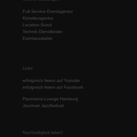
Inhalte von Videoplattformen und Social-Media-Plattformen werden
Full-Service-Eventagentur
standardmäßig blockiert. Wenn Cookies von externen Medien akzeptiert
werden, bedarf der Zugriff auf diese Inhalte keiner manuellen Einwilligung
Künstleragentur
mehr.
Location-Scout
Technik-Dienstleister
Cookie-Informationen anzeigen
Eventausstatter
powered by Borlabs Cookie
Datenschutzerklärung
Impressum
Links
erfolgreich feiern auf Youtube
erfolgreich feiern auf Facebook
Panorama Lounge Hamburg
Jazztrain Jazzfestival
Nachhaltigkeit leben!