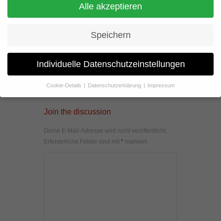
Alle akzeptieren
Speichern
Individuelle Datenschutzeinstellungen
Cookie-Details
Datenschutzerklärung
Impressum
Datenschutzeinstellungen
Join the discussion
Wenn Sie unter 16 Jahre alt sind und Ihre Zustimmung zu
freiwilligen Diensten geben möchten, müssen Sie Ihre
Deine E-Mail-Adresse wird nicht veröffentlicht.
Erziehungsberechtigten um Erlaubnis bitten.
Erforderliche Felder sind mit
*
markiert
Wir verwenden Cookies und andere Technologien auf unserer
Website. Einige von ihnen sind essenziell, während andere uns
helfen, diese Website und Ihre Erfahrung zu verbessern.
Personenbezogene Daten können verarbeitet werden (z. B. IP-
Adressen), z. B. für personalisierte Anzeigen und Inhalte oder
Anzeigen- und Inhaltsmessung.
Weitere Informationen über die
Verwendung Ihrer Daten finden Sie in unserer
Datenschutzerklärung
.
Hier finden Sie eine Übersicht über alle verwendeten Cookies. Sie